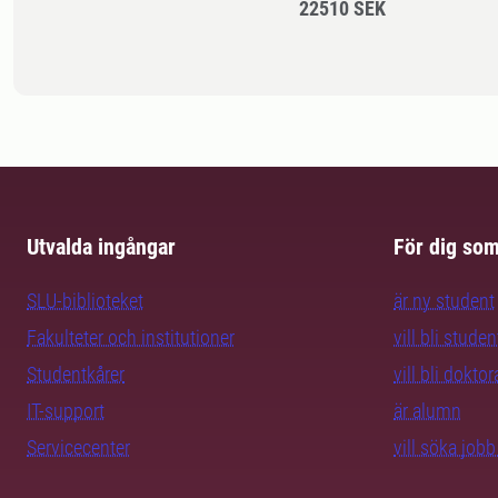
22510 SEK
Utvalda ingångar
För dig so
SLU-biblioteket
är ny student
Fakulteter och institutioner
vill bli studen
Studentkårer
vill bli dokto
IT-support
är alumn
Servicecenter
vill söka job