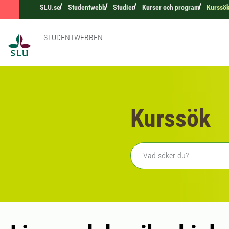
SLU.se
Studentwebb
Studier
Kurser och program
Kurssö
STUDENTWEBBEN
Kurssök
Fritext sökning