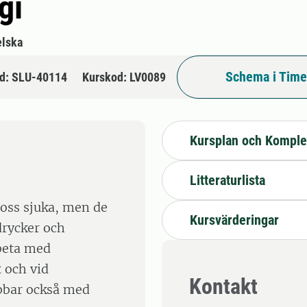
gi
lska
Schema i Time
d: SLU-40114
Kurskod: LV0089
Kursplan och Komple
Litteraturlista
oss sjuka, men de
Kursvärderingar
drycker och
rbeta med
 och vid
Kontakt
obbar också med