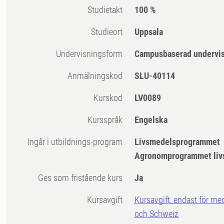
Studietakt
100 %
Studieort
Uppsala
Undervisningsform
Campusbaserad undervi
Anmälningskod
SLU-40114
Kurskod
LV0089
Kursspråk
Engelska
Ingår i utbildnings-program
Livsmedelsprogrammet
Agronomprogrammet liv
Ges som fristående kurs
Ja
Kursavgift
Kursavgift, endast för me
och Schweiz