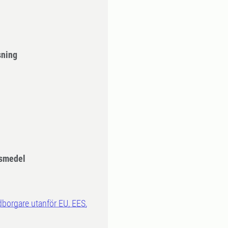
sning
smedel
dborgare utanför EU, EES,