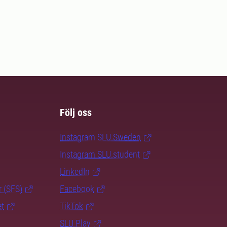
Följ oss
Instagram SLU.Sweden
Instagram SLU.student
LinkedIn
r (SFS)
Facebook
et
TikTok
SLU Play