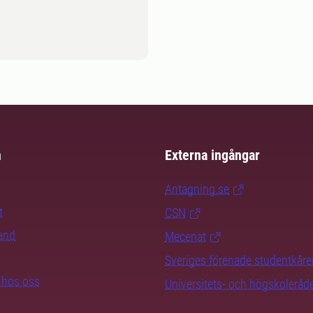
m
Externa ingångar
Antagning.se
t
CSN
rand
Mecenat
Sveriges förenade studentkåre
b hos oss
Universitets- och högskoleråd