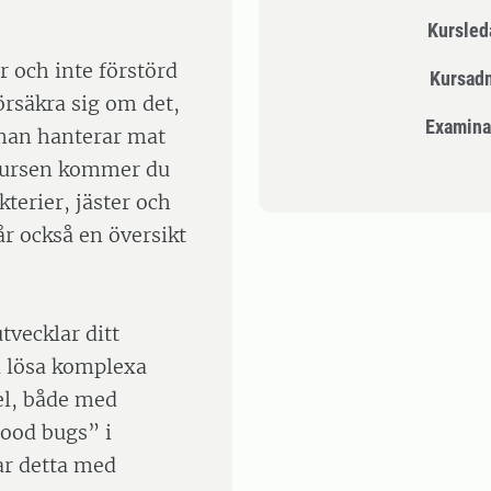
Kursle
er och inte förstörd
Kursad
örsäkra sig om det,
Examina
man hanterar mat
kursen kommer du
kterier, jäster och
r också en översikt
tvecklar ditt
a lösa komplexa
el, både med
ood bugs” i
ar detta med