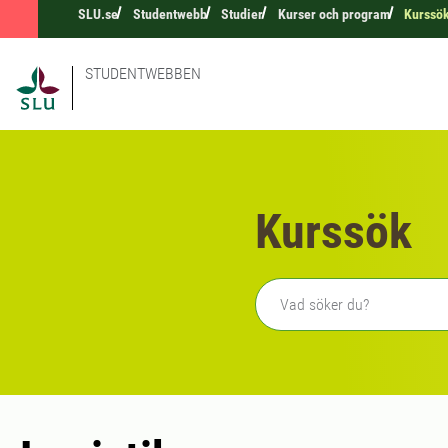
SLU.se
Studentwebb
Studier
Kurser och program
Kurssö
STUDENTWEBBEN
Kurssök
Fritext sökning