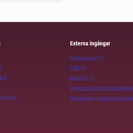
m
Externa ingångar
Antagning.se
t
CSN
rand
Mecenat
Sveriges förenade studentkåre
b hos oss
Universitets- och högskoleråd