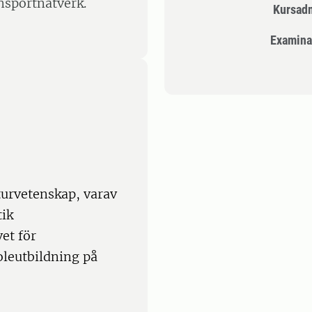
nsportnätverk.
Kursad
Examina
turvetenskap, varav
tik
et för
oleutbildning på