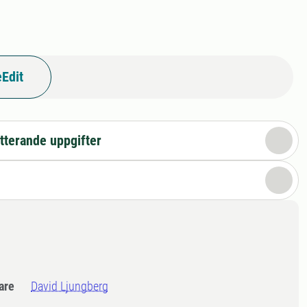
Edit
tterande uppgifter
dare
David Ljungberg