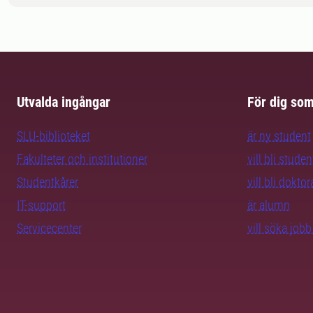
Utvalda ingångar
För dig so
SLU-biblioteket
är ny student
Fakulteter och institutioner
vill bli studen
Studentkårer
vill bli dokto
IT-support
är alumn
Servicecenter
vill söka job