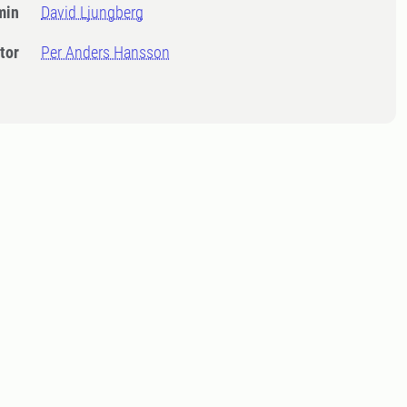
min
David Ljungberg
tor
Per Anders Hansson