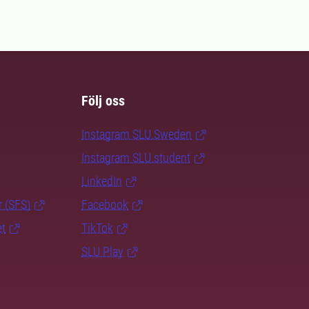
Följ oss
Instagram SLU.Sweden
Instagram SLU.student
LinkedIn
r (SFS)
Facebook
et
TikTok
SLU Play