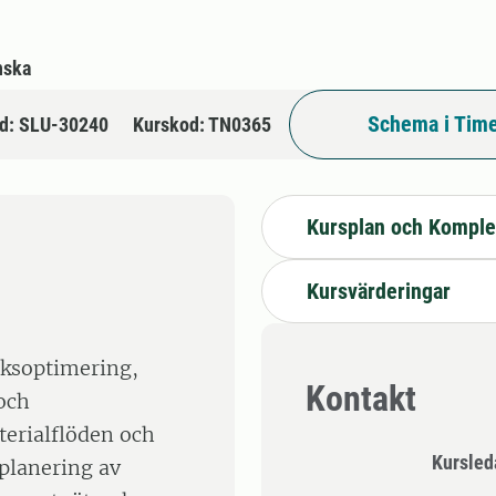
nska
Schema i Time
d: SLU-30240
Kurskod: TN0365
Kursplan och Komple
Kursvärderingar
rksoptimering,
Kontakt
 och
erialflöden och
Kursle
 planering av