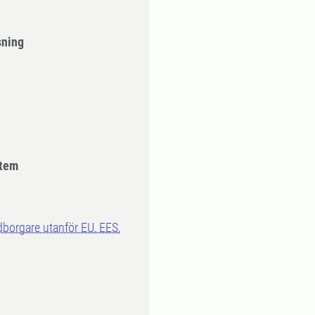
sning
stem
dborgare utanför EU, EES,