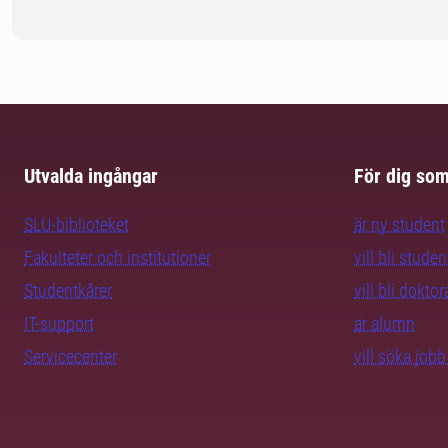
Utvalda ingångar
För dig so
SLU-biblioteket
är ny student
Fakulteter och institutioner
vill bli studen
Studentkårer
vill bli dokto
IT-support
är alumn
Servicecenter
vill söka job