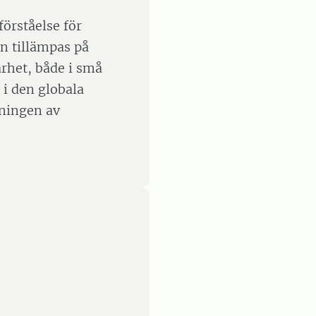
förståelse för
n tillämpas på
arhet, både i små
 i den globala
ningen av