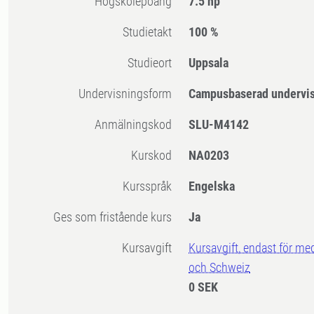
högskolepoäng
7.5 hp
Studietakt
100 %
Studieort
Uppsala
Undervisningsform
Campusbaserad undervi
Anmälningskod
SLU-M4142
Kurskod
NA0203
Kursspråk
Engelska
Ges som fristående kurs
Ja
Kursavgift
Kursavgift, endast för me
och Schweiz
0 SEK