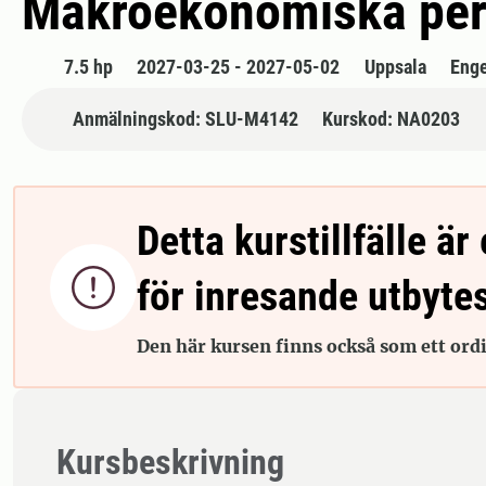
Makroekonomiska pers
7.5 hp
2027-03-25 - 2027-05-02
Uppsala
Enge
Anmälningskod: SLU-M4142
Kurskod: NA0203
Detta kurstillfälle är 

för inresande utbyte
Den här kursen finns också som ett ordin
Kursbeskrivning