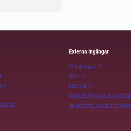
m
Externa ingångar
Antagning.se
t
CSN
rand
Mecenat
Sveriges förenade studentkåre
b hos oss
Universitets- och högskoleråd