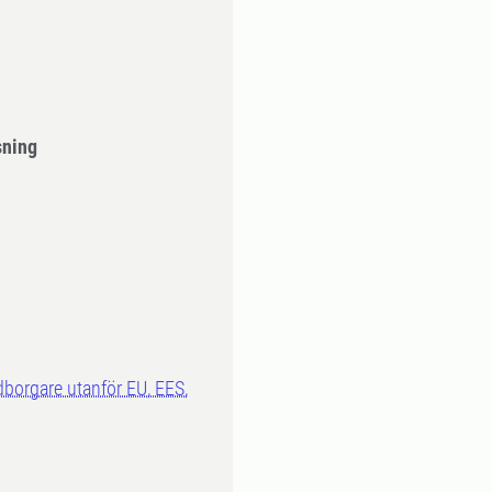
sning
dborgare utanför EU, EES,