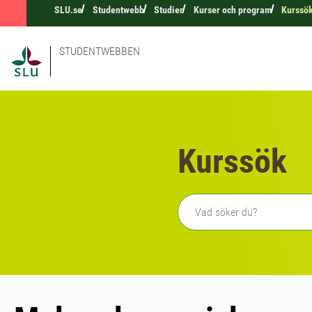
SLU.se
Studentwebb
Studier
Kurser och program
Kurssö
STUDENTWEBBEN
Kurssök
Fritext sökning