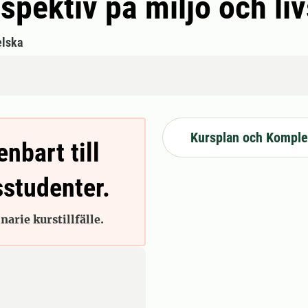
pektiv på miljö och li
lska
Kursplan och Komple
enbart till
sstudenter.
arie kurstillfälle.