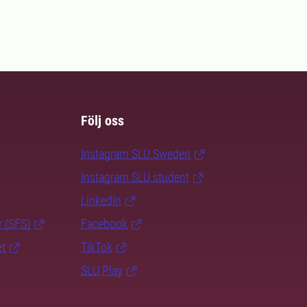
Följ oss
Instagram SLU.Sweden
Instagram SLU.student
LinkedIn
r (SFS)
Facebook
et
TikTok
SLU Play