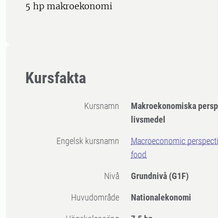
5 hp makroekonomi
Kursfakta
Kursnamn
Makroekonomiska perspe
livsmedel
Engelsk kursnamn
Macroeconomic perspecti
food
Nivå
Grundnivå
(G1F)
Huvudområde
Nationalekonomi