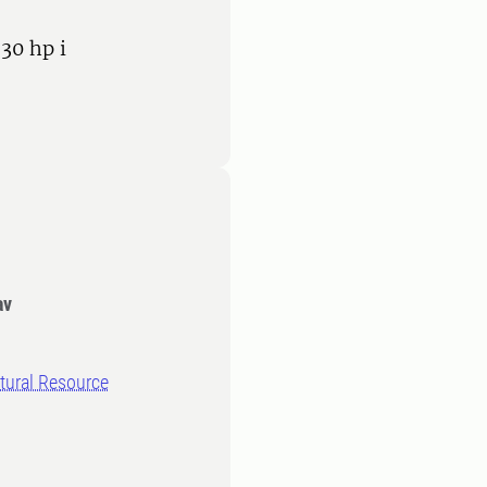
30 hp i
av
ural Resource