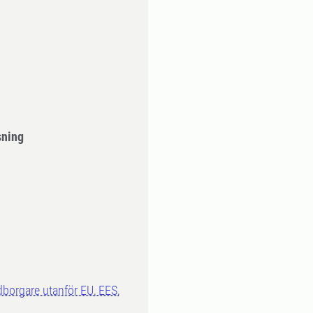
sning
dborgare utanför EU, EES,