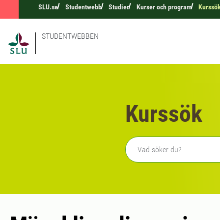
SLU.se
Studentwebb
Studier
Kurser och program
Kurssö
STUDENTWEBBEN
Kurssök
Fritext sökning