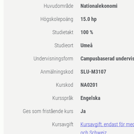
Huvudområde
Nationalekonomi
högskolepoäng
15.0 hp
Studietakt
100 %
Studieort
Umeå
Undervisningsform
Campusbaserad undervi
Anmälningskod
SLU-M3107
Kurskod
NA0201
Kursspråk
Engelska
Ges som fristående kurs
Ja
Kursavgift
Kursavgift, endast för me
och Schweiz