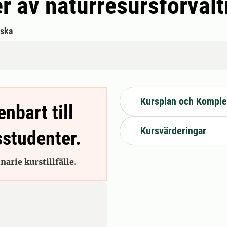
 av naturresursförvalt
lska
Kursplan och Komple
enbart till
Kursvärderingar
sstudenter.
arie kurstillfälle.