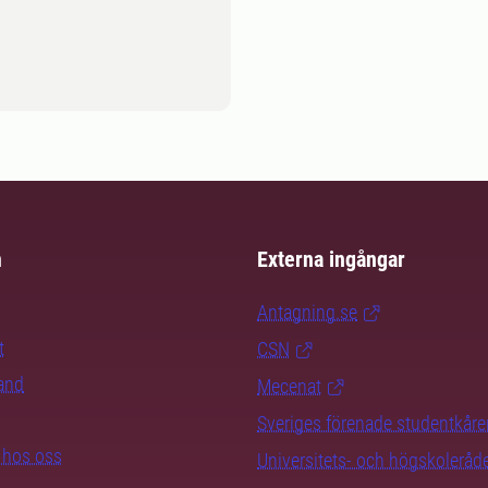
m
Externa ingångar
Antagning.se
t
CSN
rand
Mecenat
Sveriges förenade studentkåre
b hos oss
Universitets- och högskoleråd