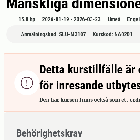
Mänskliga dimensioner
15.0 hp
2026-01-19 - 2026-03-23
Umeå
Enge
Anmälningskod: SLU-M3107
Kurskod: NA0201
Detta kurstillfälle är 

för inresande utbyte
Den här kursen finns också som ett ordin
Behörighetskrav