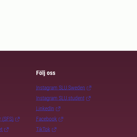
Följ oss
Instagram SLU.Sweden
Instagram SLU.student
LinkedIn
r (SFS)
Facebook
et
TikTok