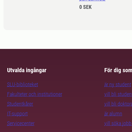
0 SEK
Utvalda ingångar
För dig so
SLU-biblioteket
är ny student
Fakulteter och institutioner
vill bli studen
Studentkårer
vill bli dokto
IT-support
är alumn
Servicecenter
vill söka job