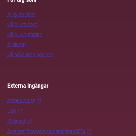
är ny student
vill bli student
vill bli doktorand
är alumn
vill söka jobb hos oss
Externa ingångar
Antagning.se
CSN
Mecenat
Sveriges förenade studentkårer (SFS)