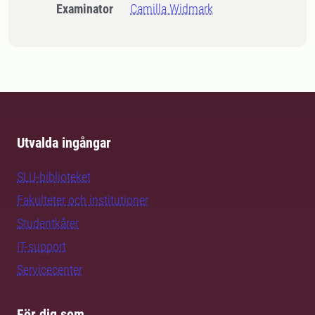
Examinator
Camilla Widmark
Utvalda ingångar
SLU-biblioteket
Fakulteter och institutioner
Studentkårer
IT-support
Servicecenter
För dig som