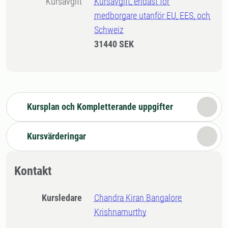
Kursavgift
Kursavgift, endast för
medborgare utanför EU, EES, och
Schweiz
31440 SEK
Kursplan och Kompletterande uppgifter
Kursvärderingar
Kontakt
Kursledare
Chandra Kiran Bangalore
Krishnamurthy