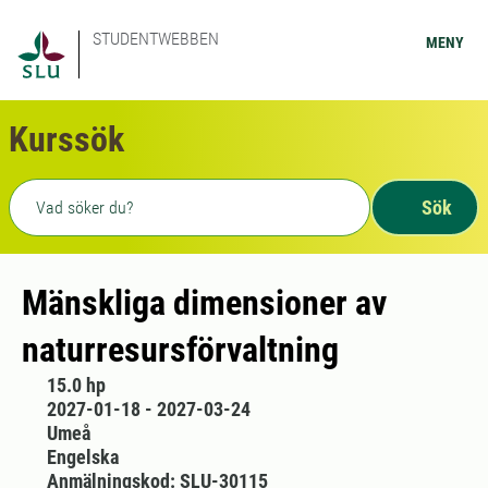
STUDENTWEBBEN
MENY
Kurssök
Fritext sökning
Sök
Mänskliga dimensioner av
naturresursförvaltning
15.0 hp
2027-01-18 - 2027-03-24
Umeå
Engelska
Anmälningskod: SLU-30115