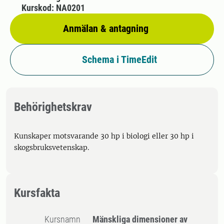
Kurskod: NA0201
Anmälan & antagning
Schema i TimeEdit
Behörighetskrav
Kunskaper motsvarande 30 hp i biologi eller 30 hp i
skogsbruksvetenskap.
Kursfakta
Kursnamn
Mänskliga dimensioner av