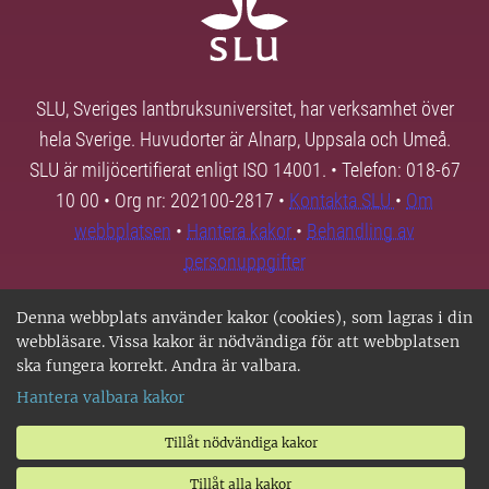
SLU, Sveriges lantbruksuniversitet, har verksamhet över
hela Sverige. Huvudorter är Alnarp, Uppsala och Umeå.
SLU är miljöcertifierat enligt ISO 14001. • Telefon: 018-67
10 00 • Org nr: 202100-2817 •
Kontakta SLU
•
Om
webbplatsen
•
Hantera kakor
•
Behandling av
personuppgifter
Denna webbplats använder kakor (cookies), som lagras i din
webbläsare. Vissa kakor är nödvändiga för att webbplatsen
ska fungera korrekt. Andra är valbara.
Hantera valbara kakor
Tillåt nödvändiga kakor
Tillåt alla kakor