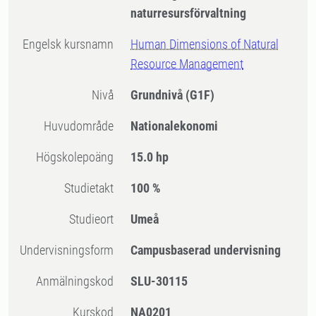
naturresursförvaltning
Engelsk kursnamn
Human Dimensions of Natural
Resource Management
Nivå
Grundnivå
(G1F)
Huvudområde
Nationalekonomi
högskolepoäng
15.0 hp
Studietakt
100 %
Studieort
Umeå
Undervisningsform
Campusbaserad undervisning
Anmälningskod
SLU-30115
Kurskod
NA0201