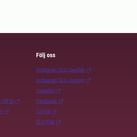
Följ oss
Instagram SLU.Sweden
Instagram SLU.student
LinkedIn
r (SFS)
Facebook
et
TikTok
SLU Play