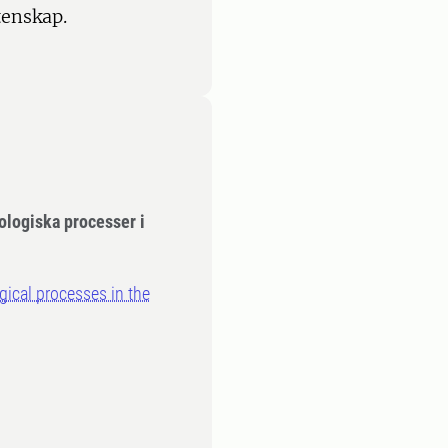
tenskap.
ologiska processer i
gical processes in the