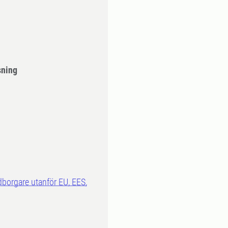
sning
dborgare utanför EU, EES,