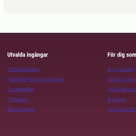
Utvalda ingångar
För dig so
SLU-biblioteket
är ny student
Fakulteter och institutioner
vill bli studen
Studentkårer
vill bli dokto
IT-support
är alumn
Servicecenter
vill söka job