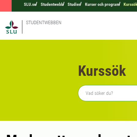
SLU.se
Studentwebb
Studier
Kurser och program
Kurssö
STUDENTWEBBEN
Kurssök
Fritext sökning