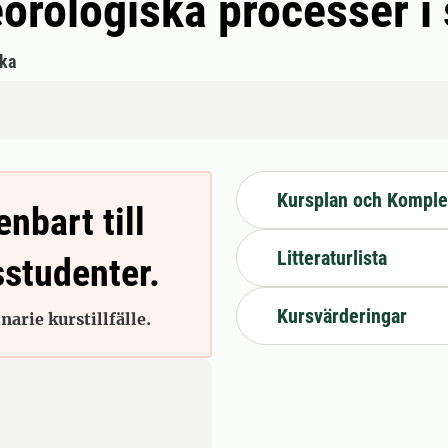
eorologiska processer 
ka
Kursplan och Komple
enbart till
Litteraturlista
sstudenter.
Kursvärderingar
arie kurstillfälle.