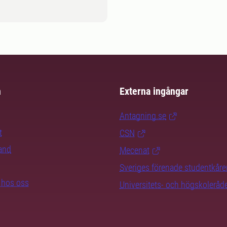
m
Externa ingångar
Antagning.se
t
CSN
rand
Mecenat
Sveriges förenade studentkåre
b hos oss
Universitets- och högskoleråd