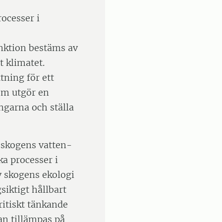
ocesser i
ktion bestäms av
t klimatet.
tning för ett
om utgör en
ngarna och ställa
 skogens vatten-
a processer i
v skogens ekologi
siktigt hållbart
ritiskt tänkande
an tillämpas på