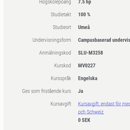
högskolepoäng
7.5 hp
Studietakt
100 %
Studieort
Umeå
Undervisningsform
Campusbaserad undervi
Anmälningskod
SLU-M3258
Kurskod
MV0227
Kursspråk
Engelska
Ges som fristående kurs
Ja
Kursavgift
Kursavgift, endast för me
och Schweiz
0 SEK