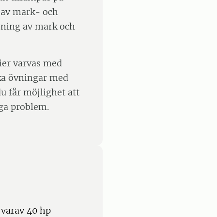
 av mark- och
rning av mark och
dier varvas med
ka övningar med
u får möjlighet att
iga problem.
varav 40 hp