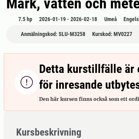
Mark, vatten och met
7.5 hp
2026-01-19 - 2026-02-18
Umeå
Engels
Anmälningskod: SLU-M3258
Kurskod: MV0227
Detta kurstillfälle är 

för inresande utbyte
Den här kursen finns också som ett ordin
Kursbeskrivning