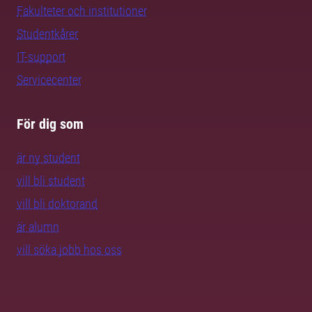
Fakulteter och institutioner
Studentkårer
IT-support
Servicecenter
För dig som
är ny student
vill bli student
vill bli doktorand
är alumn
vill söka jobb hos oss