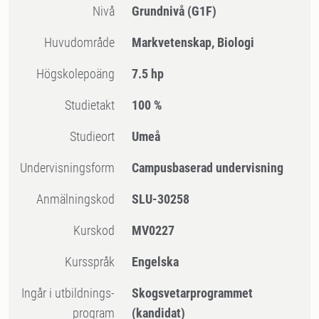
Nivå
Grundnivå
(G1F)
Huvudområde
Markvetenskap, Biologi
högskolepoäng
7.5 hp
Studietakt
100 %
Studieort
Umeå
Undervisningsform
Campusbaserad undervisning
Anmälningskod
SLU-30258
Kurskod
MV0227
Kursspråk
Engelska
Ingår i utbildnings-
Skogsvetarprogrammet
program
(kandidat)