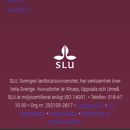
SLU Play
SLU, Sveriges lantbruksuniversitet, har verksamhet över
hela Sverige. Huvudorter är Alnarp, Uppsala och Umeå.
SLU är miljöcertifierat enligt ISO 14001. • Telefon: 018-67
10 00 • Org nr: 202100-2817 •
Kontakta SLU
•
Om
webbplatsen
•
Hantera kakor
•
Behandling av
personuppgifter