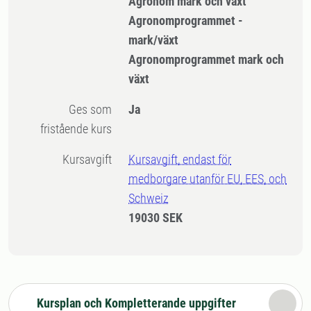
Agronom mark och växt
Agronomprogrammet -
mark/växt
Agronomprogrammet mark och
växt
Ges som
Ja
fristående kurs
Kursavgift
Kursavgift, endast för
medborgare utanför EU, EES, och
Schweiz
19030 SEK
Kursplan och Kompletterande uppgifter