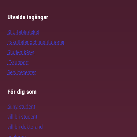
Utvalda ingångar
SLU-biblioteket
Fakulteter och institutioner
Studentkårer
IT-support
Servicecenter
För dig som
är ny student
vill bli student
vill bli doktorand
är alumn