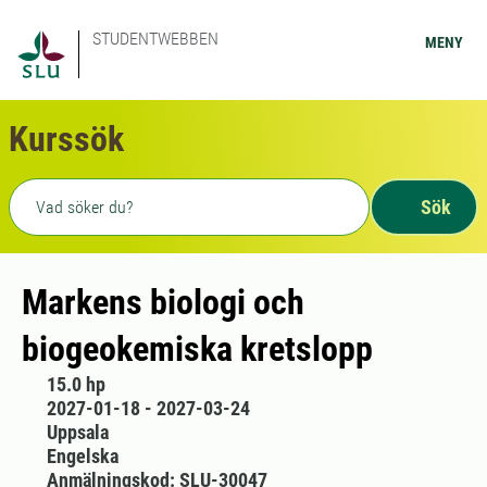
STUDENTWEBBEN
MENY
Kurssök
Fritext sökning
Sök
Markens biologi och
biogeokemiska kretslopp
15.0 hp
2027-01-18 - 2027-03-24
Uppsala
Engelska
Anmälningskod: SLU-30047