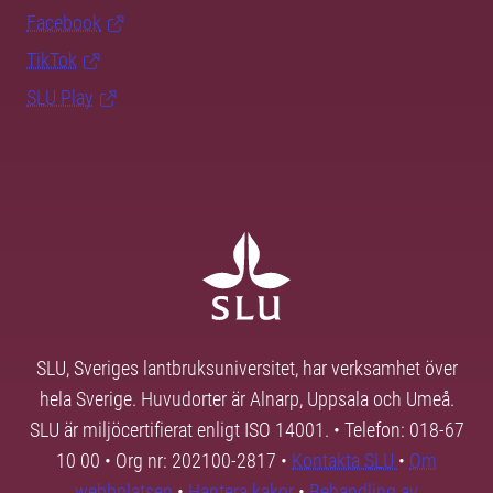
Facebook
TikTok
SLU Play
SLU, Sveriges lantbruksuniversitet, har verksamhet över
hela Sverige. Huvudorter är Alnarp, Uppsala och Umeå.
SLU är miljöcertifierat enligt ISO 14001. • Telefon: 018-67
10 00 • Org nr: 202100-2817 •
Kontakta SLU
•
Om
webbplatsen
•
Hantera kakor
•
Behandling av