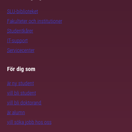
SLU-biblioteket
Fakulteter och institutioner
Studentkårer
IT-support
Servicecenter
För dig som
är ny student
vill bli student
vill bli doktorand
är alumn
vill söka jobb hos oss