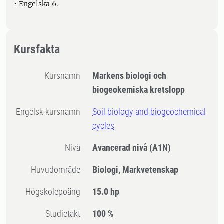
• Engelska 6.
Kursfakta
Kursnamn
Markens biologi och
biogeokemiska kretslopp
Engelsk kursnamn
Soil biology and biogeochemical
cycles
Nivå
Avancerad nivå
(A1N)
Huvudområde
Biologi, Markvetenskap
högskolepoäng
15.0 hp
Studietakt
100 %