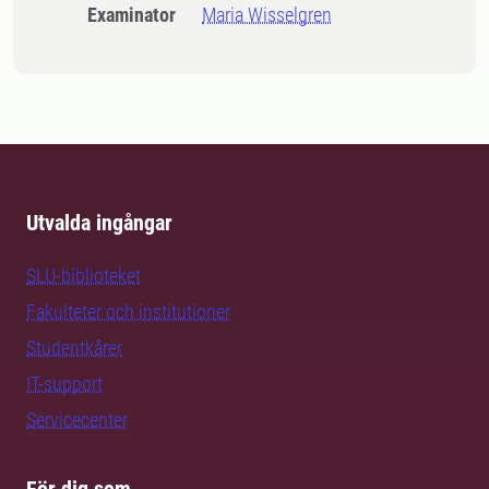
Examinator
Maria Wisselgren
Utvalda ingångar
SLU-biblioteket
Fakulteter och institutioner
Studentkårer
IT-support
Servicecenter