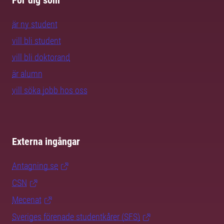
För dig som
är ny student
vill bli student
vill bli doktorand
är alumn
vill söka jobb hos oss
Externa ingångar
Antagning.se
CSN
Mecenat
Sveriges förenade studentkårer (SFS)