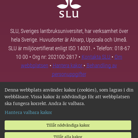
SLU, Sveriges lantbruksuniversitet, har verksamhet över
hela Sverige. Huvudorter är Alnarp, Uppsala och Umeå.
SLU är miljöcertifierat enligt ISO 14001. • Telefon: 018-67
10 00 • Org nr: 202100-2817 •
Kontakta SLU
•
Om
webbplatsen
•
Hantera kakor
•
Behandling av
personuppgifter
Denna webbplats använder kakor (cookies), som lagras i din
webbläsare. Vissa kakor är nödvändiga för att webbplatsen
ska fungera korrekt. Andra är valbara.
Hantera valbara kakor
Tillåt nödvändiga kakor
Tillåt alla kakor