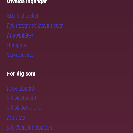
Utvalda ingångar
SLU-biblioteket
Fakulteter och institutioner
Studentkårer
IT-support
Servicecenter
För dig som
är ny student
vill bli student
vill bli doktorand
är alumn
vill söka jobb hos oss