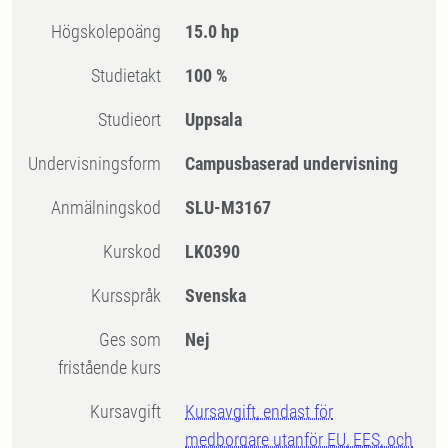
högskolepoäng
15.0 hp
Studietakt
100 %
Studieort
Uppsala
Undervisningsform
Campusbaserad undervisning
Anmälningskod
SLU-M3167
Kurskod
LK0390
Kursspråk
Svenska
Ges som
Nej
fristående kurs
Kursavgift
Kursavgift, endast för
medborgare utanför EU, EES, och