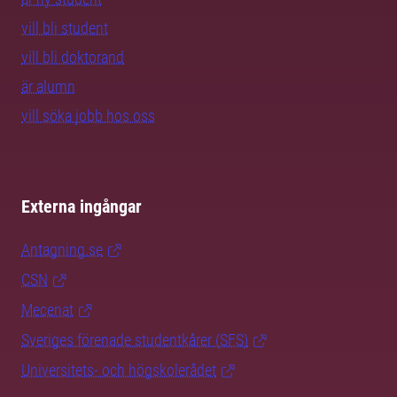
vill bli student
vill bli doktorand
är alumn
vill söka jobb hos oss
Externa ingångar
Antagning.se
CSN
Mecenat
Sveriges förenade studentkårer (SFS)
Universitets- och högskolerådet