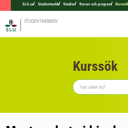
SLU.se
Studentwebb
Studier
Kurser och program
Kurssö
STUDENTWEBBEN
Kurssök
Fritext sökning