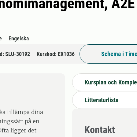
onomimanagement, A2E -
e
Engelska
Schema i Time
d: SLU-30192
Kurskod: EX1036
Kursplan och Komple
Litteraturlista
ska tillämpa dina
ningssätt på en
Kontakt
fta ligger det