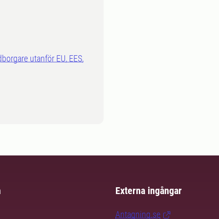
dborgare utanför EU, EES,
m
Externa ingångar
Antagning.se