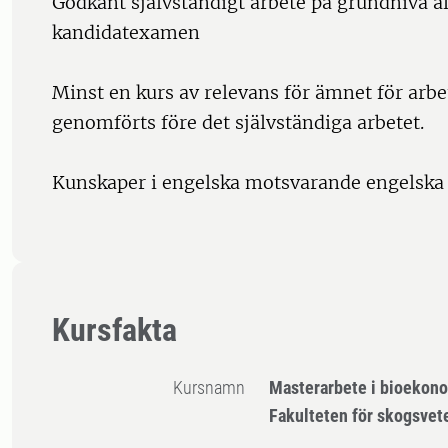
Godkänt självständigt arbete på grundnivå al
kandidatexamen
Minst en kurs av relevans för ämnet för arbe
genomförts före det självständiga arbetet.
Kunskaper i engelska motsvarande engelska 
Kursfakta
Kursnamn
Masterarbete i bioekon
Fakulteten för skogsve