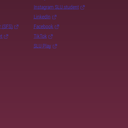
Instagram SLU.student
LinkedIn
r (SFS)
Facebook
et
TikTok
SLU Play