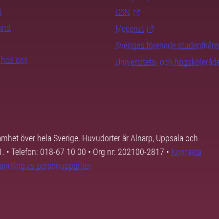
t
CSN
rand
Mecenat
Sveriges förenade studentkåre
b hos oss
Universitets- och högskoleråd
samhet över hela Sverige. Huvudorter är Alnarp, Uppsala och
01. • Telefon: 018-67 10 00 • Org nr: 202100-2817 •
Kontakta
andling av personuppgifter