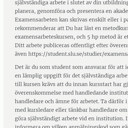
självständiga arbete i slutet av din utbildnin
planera, genomföra och presentera en akade
Examensarbeten kan skrivas enskilt eller i pa
rekommenderar att Du har läst en metodkurs
examensarbeteskursen, och 5 hp metod är et
Ditt arbete publiceras offentligt efter över
även https://student.slu.se/studier/examens
Det är du som student som ansvarar för att id
en lämplig uppgift för det självständiga arbet
till kursen krävs att du innan kursstart har g
överenskommelse med handledande institu
handledare och ämne för arbetet. Ta därför i
med kursledare eller tänkbar handledare om
göra självständigt arbete vid en institution. 
informera om vilken anmälningskod som gäl