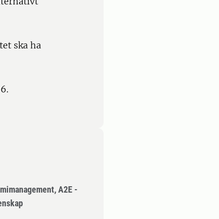
ternativt
tet ska ha
6.
omimanagement, A2E -
tenskap