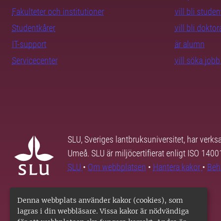
Fakulteter och institutioner
vill bli studen
Studentkårer
vill bli dokto
IT-support
är alumn
Servicecenter
vill söka job
SLU, Sveriges lantbruksuniversitet, har verk
Umeå. SLU är miljöcertifierat enligt ISO 140
SLU
•
Om webbplatsen
•
Hantera kakor
•
Beh
Denna webbplats använder kakor (cookies), som
lagras i din webbläsare. Vissa kakor är nödvändiga