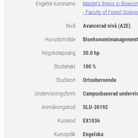
Engelsk kursnamn
Master's thesis in Bioe
- Faculty of Forest Scienc
Nivå
Avancerad nivå
(A2E)
Huvudområde
Bioekonomimanagemen
högskolepoäng
30.0 hp
Studietakt
100 %
Studieort
Ortsoberoende
Undervisningsform
Campusbaserad undervi
Anmälningskod
SLU-30192
Kurskod
EX1036
Kursspråk
Engelska