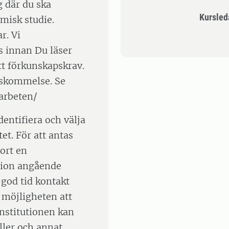
g där du ska
Kursle
misk studie.
r. Vi
 innan Du läser
t förkunskapskrav.
enskommelse. Se
arbeten/
entifiera och välja
et. För att antas
jort en
tion angående
 god tid kontakt
 möjligheten att
Institutionen kan
ler och annat