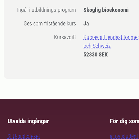
Ingår i utbildnings-program
Skoglig bioekonomi
Ges som fristående kurs
Ja
Kursavgift
Kursavgift, endast för me
och Schweiz
52330 SEK
Utvalda ingångar
För dig so
SLU-biblioteket
är ny student