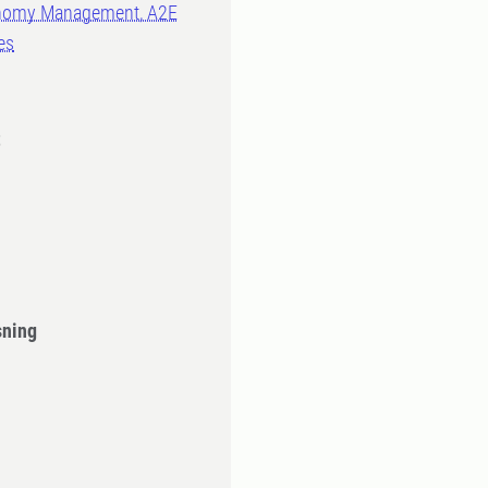
conomy Management, A2E
es
t
sning