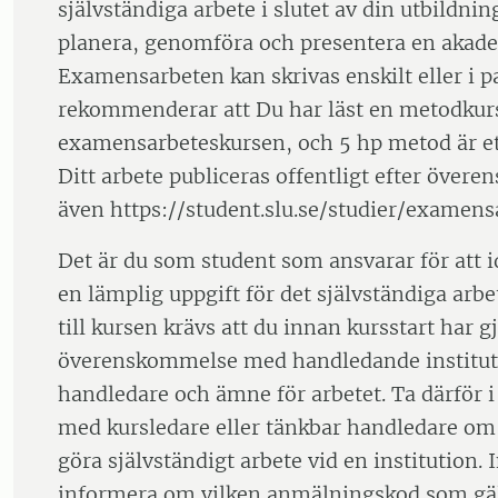
självständiga arbete i slutet av din utbildnin
planera, genomföra och presentera en akade
Examensarbeten kan skrivas enskilt eller i pa
rekommenderar att Du har läst en metodkurs
examensarbeteskursen, och 5 hp metod är et
Ditt arbete publiceras offentligt efter över
även https://student.slu.se/studier/examens
Det är du som student som ansvarar för att id
en lämplig uppgift för det självständiga arbet
till kursen krävs att du innan kursstart har g
överenskommelse med handledande institu
handledare och ämne för arbetet. Ta därför i
med kursledare eller tänkbar handledare om
göra självständigt arbete vid en institution. 
informera om vilken anmälningskod som gäl