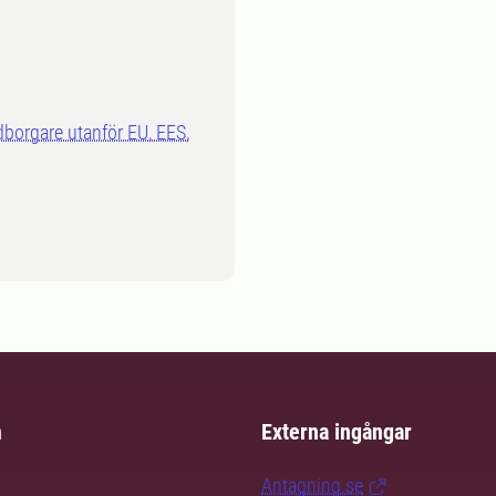
dborgare utanför EU, EES,
m
Externa ingångar
Antagning.se