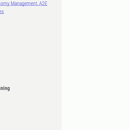
conomy Management, A2E
es
t
sning