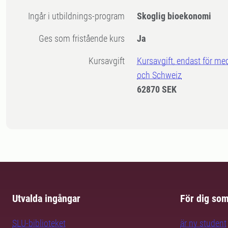
Ingår i utbildnings-program
Skoglig bioekonomi
Ges som fristående kurs
Ja
Kursavgift
Kursavgift, endast för me
och Schweiz
62870 SEK
Utvalda ingångar
För dig so
SLU-biblioteket
är ny student