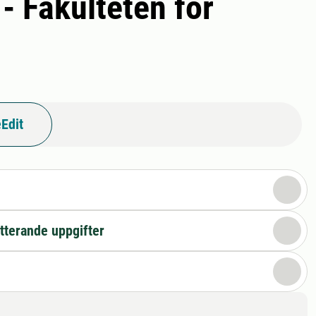
 Fakulteten för
Edit
n
tterande uppgifter