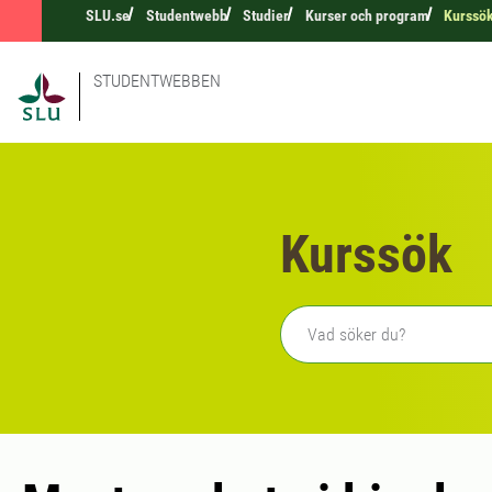
SLU.se
Studentwebb
Studier
Kurser och program
Kurssö
STUDENTWEBBEN
Kurssök
Fritext sökning