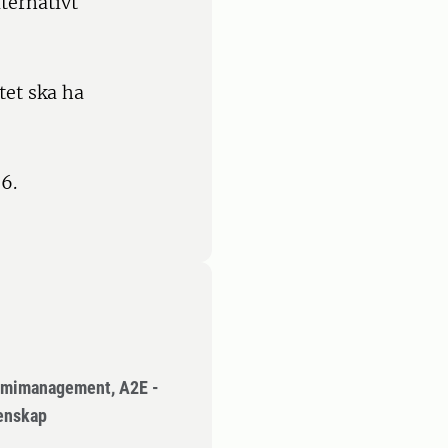
ternativt
tet ska ha
6.
omimanagement, A2E -
tenskap