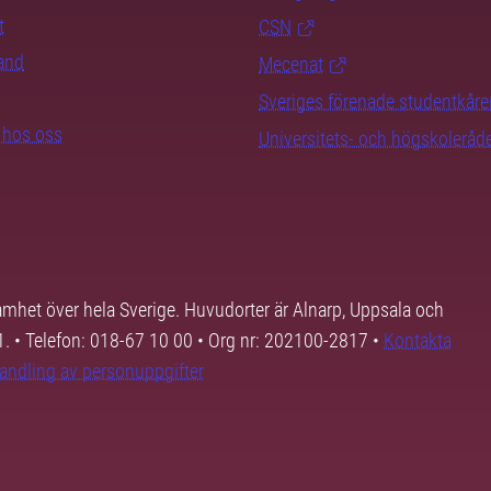
t
CSN
rand
Mecenat
Sveriges förenade studentkåre
b hos oss
Universitets- och högskoleråd
samhet över hela Sverige. Huvudorter är Alnarp, Uppsala och
01. • Telefon: 018-67 10 00 • Org nr: 202100-2817 •
Kontakta
andling av personuppgifter