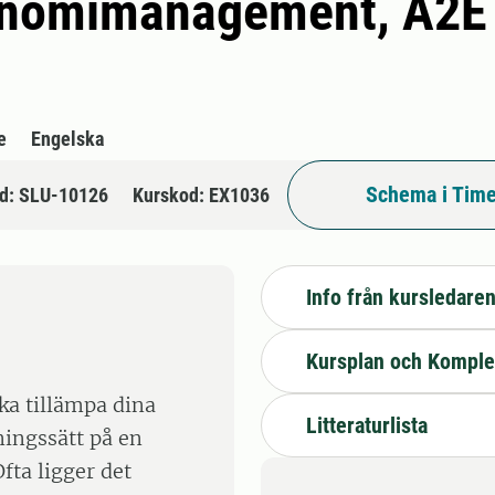
onomimanagement, A2E -
e
Engelska
Schema i Time
d: SLU-10126
Kurskod: EX1036
Info från kursledare
Kursplan och Komple
ska tillämpa dina
Litteraturlista
ningssätt på en
fta ligger det