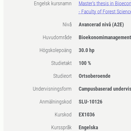
Engelsk kursnamn
Master's thesis in Bioe
- Faculty of Forest Scienc
Nivå
Avancerad nivå
(A2E)
Huvudområde
Bioekonomimanagemen
högskolepoäng
30.0 hp
Studietakt
100 %
Studieort
Ortsoberoende
Undervisningsform
Campusbaserad undervi
Anmälningskod
SLU-10126
Kurskod
EX1036
Kursspråk
Engelska