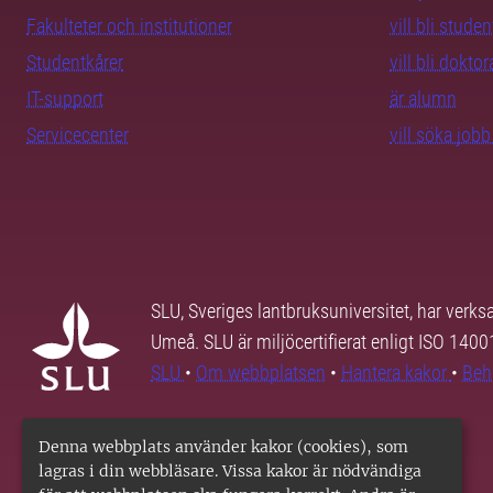
Fakulteter och institutioner
vill bli studen
Studentkårer
vill bli dokto
IT-support
är alumn
Servicecenter
vill söka job
SLU, Sveriges lantbruksuniversitet, har verk
Umeå. SLU är miljöcertifierat enligt ISO 140
SLU
•
Om webbplatsen
•
Hantera kakor
•
Beh
Denna webbplats använder kakor (cookies), som
lagras i din webbläsare. Vissa kakor är nödvändiga