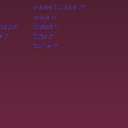
Instagram SLU.student
LinkedIn
r (SFS)
Facebook
et
TikTok
SLU Play