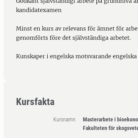
Godkänt självständigt arbete på grundnivå al
kandidatexamen
Minst en kurs av relevans för ämnet för arbe
genomförts före det självständiga arbetet.
Kunskaper i engelska motsvarande engelska 
Kursfakta
Kursnamn
Masterarbete i bioekon
Fakulteten för skogsve