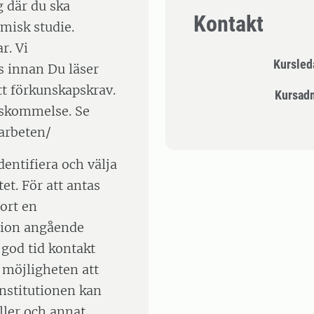
g där du ska
Kontakt
misk studie.
r. Vi
Kursle
 innan Du läser
t förkunskapskrav.
Kursad
enskommelse. Se
arbeten/
entifiera och välja
et. För att antas
jort en
tion angående
 god tid kontakt
 möjligheten att
Institutionen kan
ler och annat