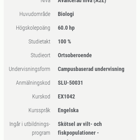
Nivå
Avancerad nivå
(A2E)
Huvudområde
Biologi
högskolepoäng
60.0 hp
Studietakt
100 %
Studieort
Ortsoberoende
Undervisningsform
Campusbaserad undervisning
Anmälningskod
SLU-50031
Kurskod
EX1042
Kursspråk
Engelska
Ingår i utbildnings-
Skötsel av vilt- och
program
fiskpopulationer -