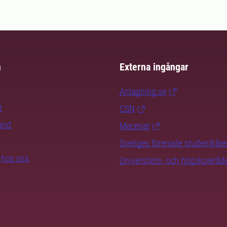
m
Externa ingångar
Antagning.se
t
CSN
rand
Mecenat
Sveriges förenade studentkåre
b hos oss
Universitets- och högskoleråd