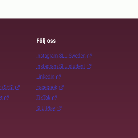
Följ oss
Instagram SLU.Sweden
Instagram SLU.student
LinkedIn
r (SFS)
Facebook
et
TikTok
SLU Play