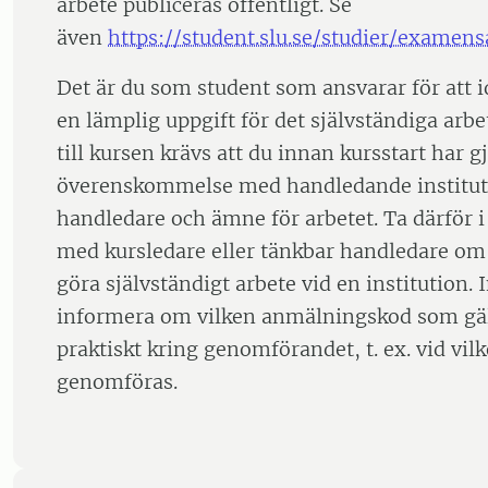
arbete publiceras offentligt. Se
även
https://student.slu.se/studier/examens
Det är du som student som ansvarar för att id
en lämplig uppgift för det självständiga arbet
till kursen krävs att du innan kursstart har g
överenskommelse med handledande institu
handledare och ämne för arbetet. Ta därför i
med kursledare eller tänkbar handledare om
göra självständigt arbete vid en institution. 
informera om vilken anmälningskod som gäl
praktiskt kring genomförandet, t. ex. vid vil
genomföras.