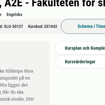
i, A2E - Fakulteten för
e
Engelska
Schema i Time
d: SLU-50127
Kurskod: EX1042
Kursplan och Komple
Kursvärderingar
ska tillämpa dina
ningssätt på en
fta ligger det
g där du ska
isk studie. Ditt