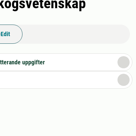
 skogsvetenskap
Edit
tterande uppgifter