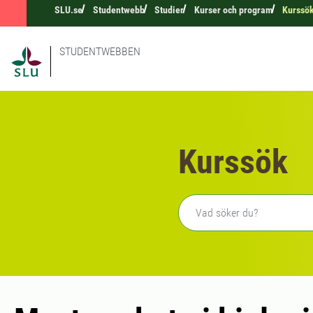
SLU.se
Studentwebb
Studier
Kurser och program
Kurssö
STUDENTWEBBEN
Kurssök
Fritext sökning