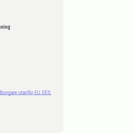
sning
dborgare utanför EU, EES,