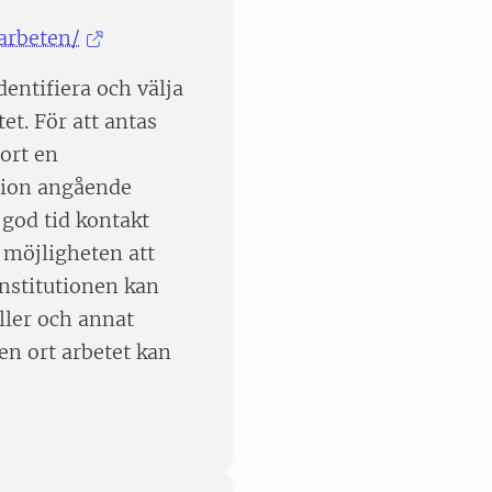
arbeten/
entifiera och välja
et. För att antas
jort en
tion angående
 god tid kontakt
 möjligheten att
Institutionen kan
ler och annat
ken ort arbetet kan