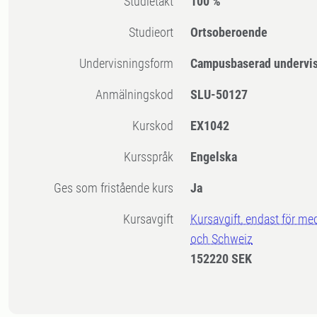
Studietakt
100 %
Studieort
Ortsoberoende
Undervisningsform
Campusbaserad undervi
Anmälningskod
SLU-50127
Kurskod
EX1042
Kursspråk
Engelska
Ges som fristående kurs
Ja
Kursavgift
Kursavgift, endast för me
och Schweiz
152220 SEK