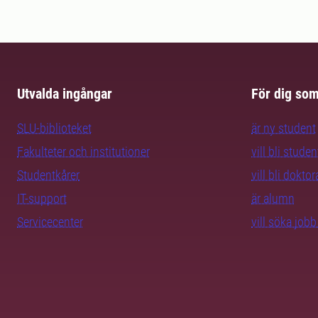
Utvalda ingångar
För dig so
SLU-biblioteket
är ny student
Fakulteter och institutioner
vill bli studen
Studentkårer
vill bli dokto
IT-support
är alumn
Servicecenter
vill söka job