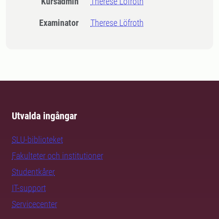
Kursadmin
Therese Löfroth
Examinator
Therese Löfroth
Utvalda ingångar
SLU-biblioteket
Fakulteter och institutioner
Studentkårer
IT-support
Servicecenter