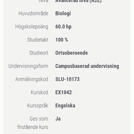
Nivå
Avancerad nivå
(A2E)
Huvudområde
Biologi
högskolepoäng
60.0 hp
Studietakt
100 %
Studieort
Ortsoberoende
Undervisningsform
Campusbaserad undervisning
Anmälningskod
SLU-10173
Kurskod
EX1042
Kursspråk
Engelska
Ges som
Ja
fristående kurs