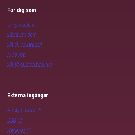
För dig som
är ny student
vill bli student
vill bli doktorand
är alumn
vill söka jobb hos oss
Externa ingångar
Antagning.se
CSN
Mecenat