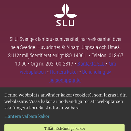
SLU, Sveriges lantbruksuniversitet, har verksamhet över
hela Sverige. Huvudorter är Alnarp, Uppsala och Umeå.
SLU är miljöcertifierat enligt ISO 14001. • Telefon: 018-67
10 00 • Org nr: 202100-2817 •
Kontakta SLU
•
Om
webbplatsen
•
Hantera kakor
•
Behandling av
personuppgifter
Denna webbplats använder kakor (cookies), som lagras i din
webbläsare. Vissa kakor är nödvändiga för att webbplatsen
ska fungera korrekt. Andra är valbara.
Hantera valbara kakor
Tillåt nödvändiga kakor