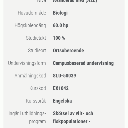
Nivå
Avancerad nivå
(A2E)
Huvudområde
Biologi
högskolepoäng
60.0 hp
Studietakt
100 %
Studieort
Ortsoberoende
Undervisningsform
Campusbaserad undervisning
Anmälningskod
SLU-50039
Kurskod
EX1042
Kursspråk
Engelska
Ingår i utbildnings-
Skötsel av vilt- och
program
fiskpopulationer -