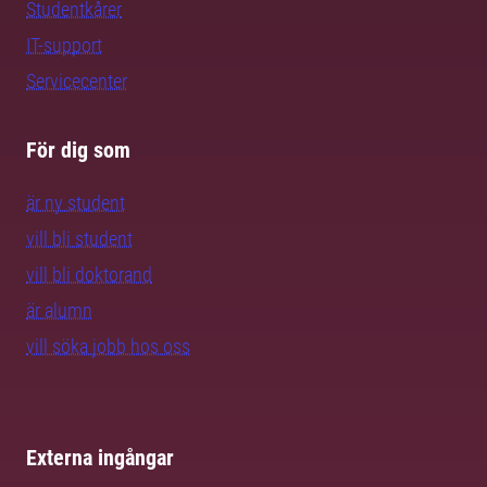
Studentkårer
IT-support
Servicecenter
För dig som
är ny student
vill bli student
vill bli doktorand
är alumn
vill söka jobb hos oss
Externa ingångar