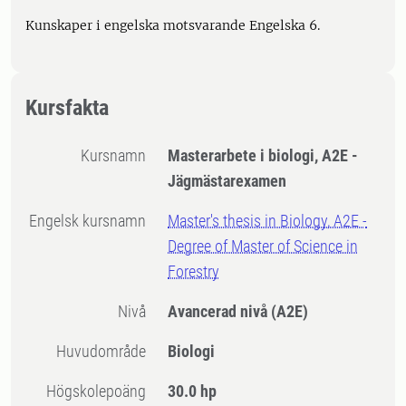
Kunskaper i engelska motsvarande Engelska 6.
Kursfakta
Kursnamn
Masterarbete i biologi, A2E -
Jägmästarexamen
Engelsk kursnamn
Master's thesis in Biology, A2E -
Degree of Master of Science in
Forestry
Nivå
Avancerad nivå
(A2E)
Huvudområde
Biologi
högskolepoäng
30.0 hp