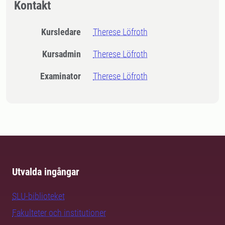
Kontakt
Kursledare
Therese Löfroth
Kursadmin
Therese Löfroth
Examinator
Therese Löfroth
Utvalda ingångar
SLU-biblioteket
Fakulteter och institutioner