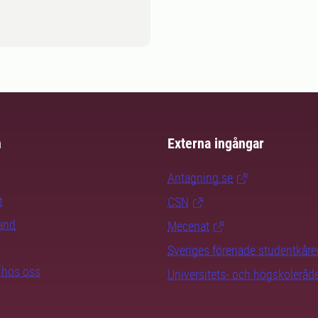
m
Externa ingångar
Antagning.se
t
CSN
rand
Mecenat
Sveriges förenade studentkåre
b hos oss
Universitets- och högskoleråd