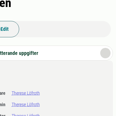
men
Edit
tterande uppgifter
dare
Therese Löfroth
min
Therese Löfroth
tor
Therese Löfroth