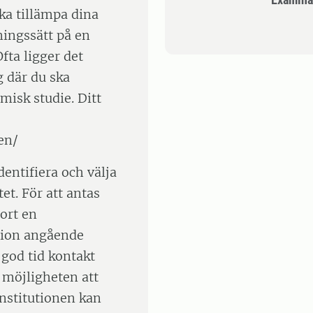
ska tillämpa dina
ningssätt på en
fta ligger det
g där du ska
isk studie. Ditt
en/
entifiera och välja
et. För att antas
jort en
tion angående
 god tid kontakt
 möjligheten att
Institutionen kan