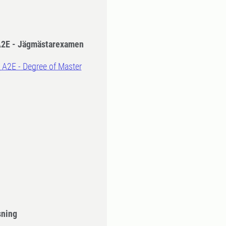
 A2E - Jägmästarexamen
, A2E - Degree of Master
sning