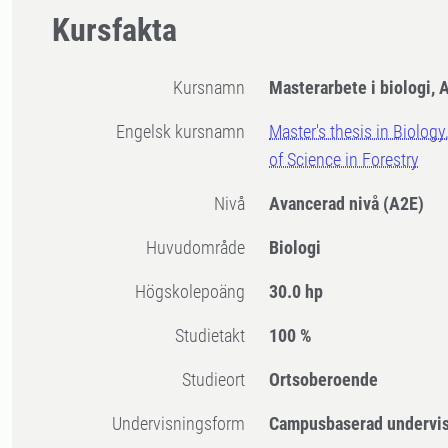
Kursfakta
Kursnamn
Masterarbete i biologi,
Engelsk kursnamn
Master's thesis in Biology
of Science in Forestry
Nivå
Avancerad nivå
(A2E)
Huvudområde
Biologi
högskolepoäng
30.0 hp
Studietakt
100 %
Studieort
Ortsoberoende
Undervisningsform
Campusbaserad undervi