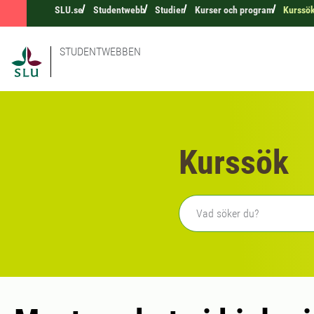
SLU.se
Studentwebb
Studier
Kurser och program
Kurssö
STUDENTWEBBEN
Kurssök
Fritext sökning