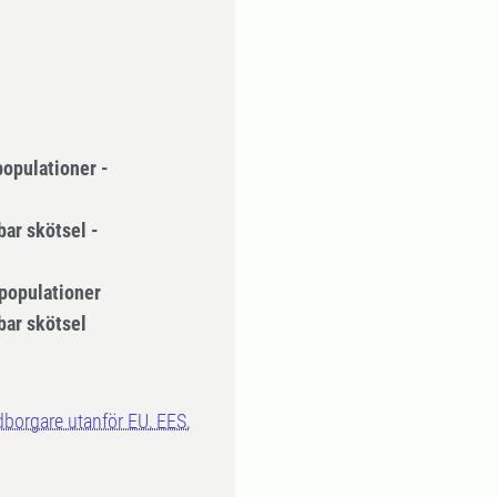
populationer -
bar skötsel -
 populationer
bar skötsel
dborgare utanför EU, EES,