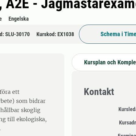
gi, A2E - Jägmästarexa
e
Engelska
Schema i Time
d: SLU-30170
Kurskod: EX1038
Kursplan och Komple
Kontakt
öra ett
rbete) som bidrar
Kursle
 hållbar skoglig
g till ekologiska,
Kursad
.
Examina