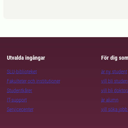
Utvalda ingångar
För dig so
SLU-biblioteket
är ny student
Fakulteter och institutioner
vill bli studen
Studentkårer
vill bli dokto
IT-support
är alumn
Servicecenter
vill söka job