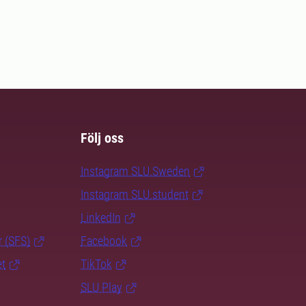
Följ oss
Instagram SLU.Sweden
Instagram SLU.student
LinkedIn
r (SFS)
Facebook
et
TikTok
SLU Play