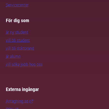
Servicecenter
För dig som
är ny student
vill bli student
vill bli doktorand
är alumn
vill söka jobb hos oss
Externa ingångar
Antagning.se