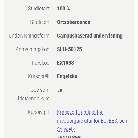
Studietakt
100 %
Studieort
Ortsoberoende
Undervisningsform
Campusbaserad undervisning
Anmälningskod
SLU-50125
Kurskod
EX1038
Kursspråk
Engelska
Ges som
Ja
fristående kurs
Kursavgift
Kursavgift, endast för
medborgare utanför EU, EES, och
Schweiz
76110 SEK