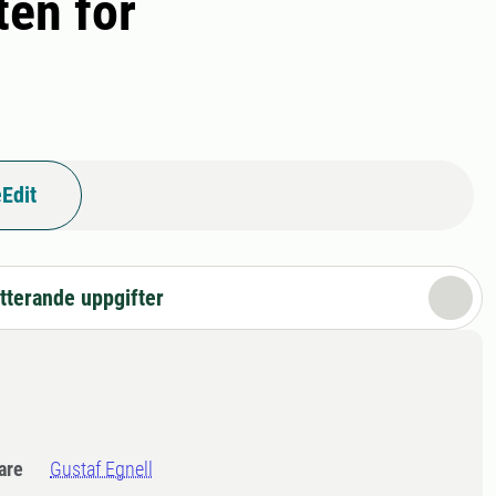
ten för
Edit
tterande uppgifter
dare
Gustaf Egnell