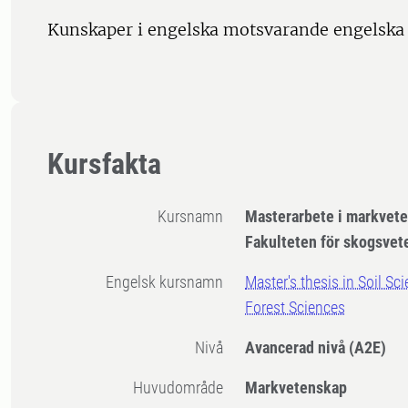
Kunskaper i engelska motsvarande engelska 
Kursfakta
Kursnamn
Masterarbete i markvete
Fakulteten för skogsve
Engelsk kursnamn
Master's thesis in Soil Sc
Forest Sciences
Nivå
Avancerad nivå
(A2E)
Huvudområde
Markvetenskap