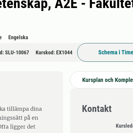
tenskap, A2E - Fakulte
e
Engelska
Schema i Time
d: SLU-10067
Kurskod: EX1044
Kursplan och Komple
Kontakt
ska tillämpa dina
ningssätt på en
Kursle
fta ligger det