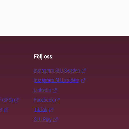
Följ oss
Instagram SLU.Sweden
Instagram SLU.student
LinkedIn
r (SFS)
Facebook
et
TikTok
SLU Play