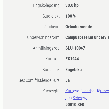
högskolepoäng
30.0 hp
Studietakt
100 %
Studieort
Ortsoberoende
Undervisningsform
Campusbaserad undervi
Anmälningskod
SLU-10067
Kurskod
EX1044
Kursspråk
Engelska
Ges som fristående kurs
Ja
Kursavgift
Kursavgift, endast för me
och Schweiz
90010 SEK