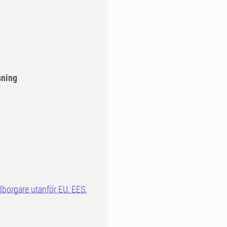
sning
dborgare utanför EU, EES,