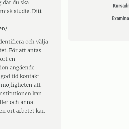
g där du ska
Kursad
isk studie. Ditt
Examina
en/
entifiera och välja
et. För att antas
jort en
tion angående
 god tid kontakt
 möjligheten att
Institutionen kan
ler och annat
ken ort arbetet kan