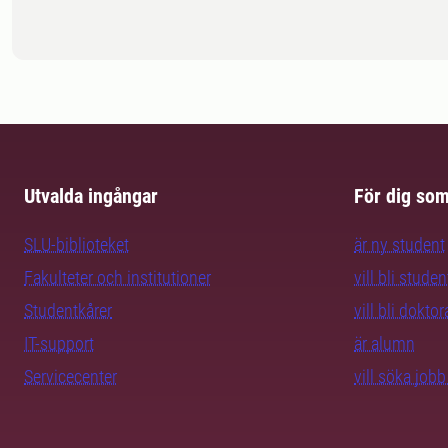
Utvalda ingångar
För dig so
SLU-biblioteket
är ny student
Fakulteter och institutioner
vill bli studen
Studentkårer
vill bli dokto
IT-support
är alumn
Servicecenter
vill söka job