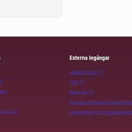
m
Externa ingångar
Antagning.se
t
CSN
rand
Mecenat
Sveriges förenade studentkåre
b hos oss
Universitets- och högskoleråd