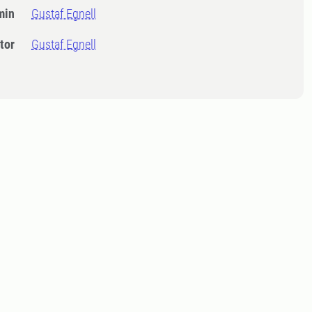
min
Gustaf Egnell
tor
Gustaf Egnell