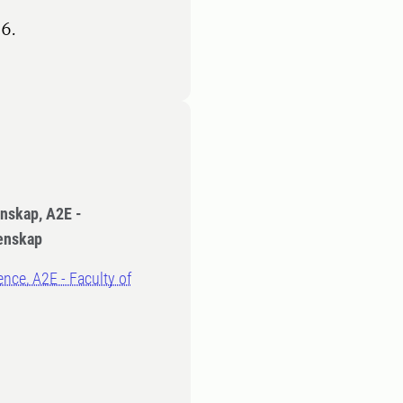
6.
nskap, A2E -
tenskap
ience, A2E - Faculty of