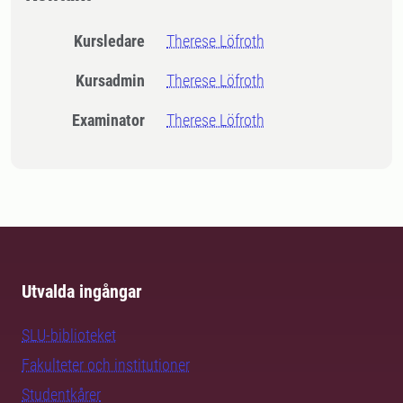
Kursledare
Therese Löfroth
Kursadmin
Therese Löfroth
Examinator
Therese Löfroth
Utvalda ingångar
SLU-biblioteket
Fakulteter och institutioner
Studentkårer