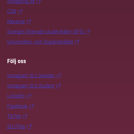
Antagning.se
CSN
Mecenat
Sveriges förenade studentkårer (SFS)
Universitets- och högskolerådet
Följ oss
Instagram SLU.Sweden
Instagram SLU.student
LinkedIn
Facebook
TikTok
SLU Play