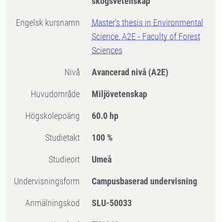
skogsvetenskap
Engelsk kursnamn
Master's thesis in Environmental
Science, A2E - Faculty of Forest
Sciences
Nivå
Avancerad nivå
(A2E)
Huvudområde
Miljövetenskap
högskolepoäng
60.0 hp
Studietakt
100 %
Studieort
Umeå
Undervisningsform
Campusbaserad undervisning
Anmälningskod
SLU-50033