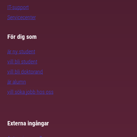
IT-support
Servicecenter
För dig som
är ny student
vill bli student
vill bli doktorand
är alumn
vill söka jobb hos oss
Externa ingångar