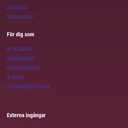
IT-support
Servicecenter
För dig som
är ny student
vill bli student
vill bli doktorand
är alumn
vill söka jobb hos oss
Externa ingångar