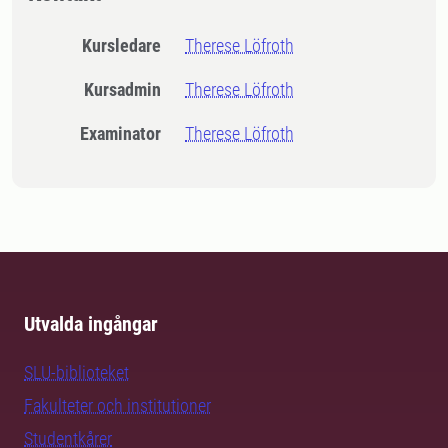
Kursledare
Therese Löfroth
Kursadmin
Therese Löfroth
Examinator
Therese Löfroth
Utvalda ingångar
SLU-biblioteket
Fakulteter och institutioner
Studentkårer