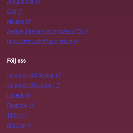
Antagning.se
CSN
Mecenat
Sveriges förenade studentkårer (SFS)
Universitets- och högskolerådet
Följ oss
Instagram SLU.Sweden
Instagram SLU.student
LinkedIn
Facebook
TikTok
SLU Play