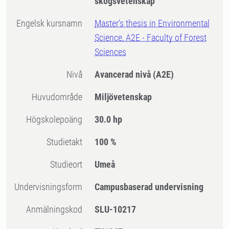
skogsvetenskap
Engelsk kursnamn
Master's thesis in Environmental
Science, A2E - Faculty of Forest
Sciences
Nivå
Avancerad nivå
(A2E)
Huvudområde
Miljövetenskap
högskolepoäng
30.0 hp
Studietakt
100 %
Studieort
Umeå
Undervisningsform
Campusbaserad undervisning
Anmälningskod
SLU-10217