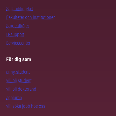
SLU-biblioteket
Fakulteter och institutioner
Studentkårer
IT-support
Servicecenter
För dig som
är ny student
vill bli student
vill bli doktorand
är alumn
vill söka jobb hos oss