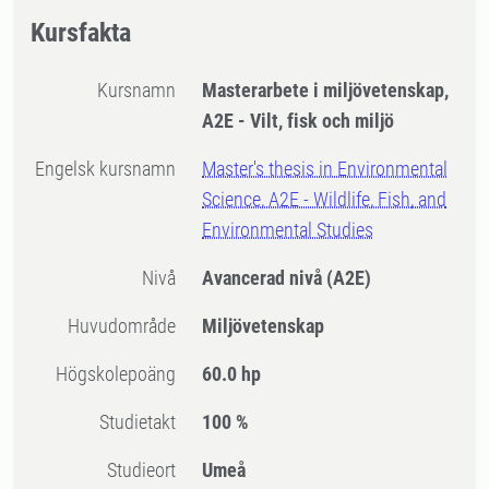
Kursfakta
Kursnamn
Masterarbete i miljövetenskap,
A2E - Vilt, fisk och miljö
Engelsk kursnamn
Master's thesis in Environmental
Science, A2E - Wildlife, Fish, and
Environmental Studies
Nivå
Avancerad nivå
(A2E)
Huvudområde
Miljövetenskap
högskolepoäng
60.0 hp
Studietakt
100 %
Studieort
Umeå