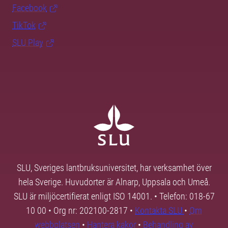
Facebook
TikTok
SLU Play
SLU, Sveriges lantbruksuniversitet, har verksamhet över
hela Sverige. Huvudorter är Alnarp, Uppsala och Umeå.
SLU är miljöcertifierat enligt ISO 14001. • Telefon: 018-67
10 00 • Org nr: 202100-2817 •
Kontakta SLU
•
Om
webbplatsen
•
Hantera kakor
•
Behandling av