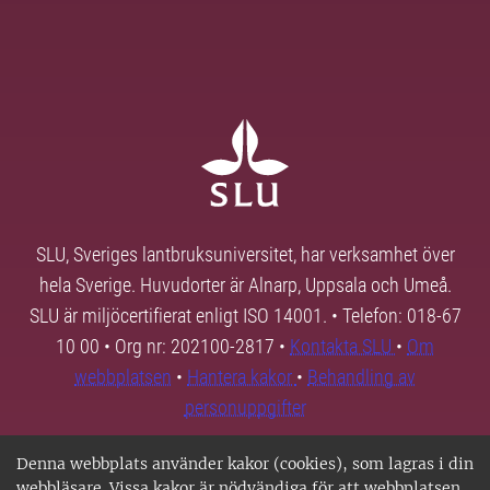
SLU, Sveriges lantbruksuniversitet, har verksamhet över
hela Sverige. Huvudorter är Alnarp, Uppsala och Umeå.
SLU är miljöcertifierat enligt ISO 14001. • Telefon: 018-67
10 00 • Org nr: 202100-2817 •
Kontakta SLU
•
Om
webbplatsen
•
Hantera kakor
•
Behandling av
personuppgifter
Denna webbplats använder kakor (cookies), som lagras i din
webbläsare. Vissa kakor är nödvändiga för att webbplatsen