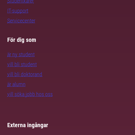
Studentkårer
IT-support
Servicecenter
För dig som
är ny student
vill bli student
vill bli doktorand
är alumn
vill söka jobb hos oss
Externa ingångar