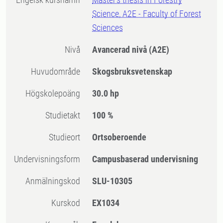
Science, A2E - Faculty of Forest
Sciences
Nivå
Avancerad nivå
(A2E)
Huvudområde
Skogsbruksvetenskap
högskolepoäng
30.0 hp
Studietakt
100 %
Studieort
Ortsoberoende
Undervisningsform
Campusbaserad undervisning
Anmälningskod
SLU-10305
Kurskod
EX1034