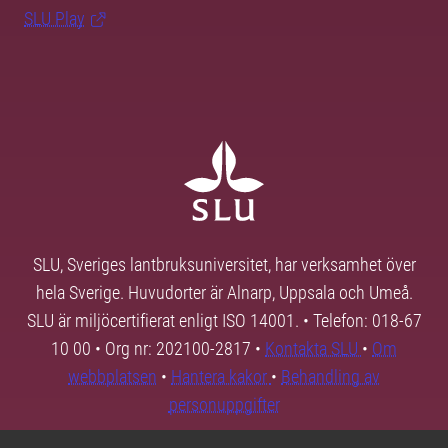
SLU Play
SLU, Sveriges lantbruksuniversitet, har verksamhet över
hela Sverige. Huvudorter är Alnarp, Uppsala och Umeå.
SLU är miljöcertifierat enligt ISO 14001. • Telefon: 018-67
10 00 • Org nr: 202100-2817 •
Kontakta SLU
•
Om
webbplatsen
•
Hantera kakor
•
Behandling av
personuppgifter