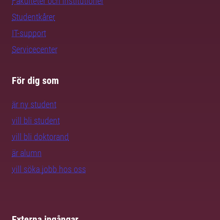
Fakulteter och institutioner
Studentkårer
IT-support
Servicecenter
För dig som
är ny student
vill bli student
vill bli doktorand
är alumn
vill söka jobb hos oss
Externa ingångar