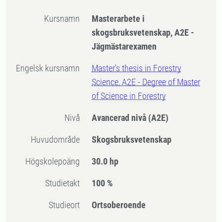
Kursnamn
Masterarbete i
skogsbruksvetenskap, A2E -
Jägmästarexamen
Engelsk kursnamn
Master's thesis in Forestry
Science, A2E - Degree of Master
of Science in Forestry
Nivå
Avancerad nivå
(A2E)
Huvudområde
Skogsbruksvetenskap
högskolepoäng
30.0 hp
Studietakt
100 %
Studieort
Ortsoberoende