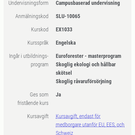
Undervisningsform
Campusbaserad undervisning
Anmälningskod
SLU-10065
Kurskod
EX1033
Kursspråk
Engelska
Ingår i utbildnings-
Euroforester - masterprogram
program
Skoglig ekologi och hållbar
skötsel
Skoglig råvaruförsörjning
Ges som
Ja
fristående kurs
Kursavgift
Kursavgift, endast för
medborgare utanför EU, EES, och
Schweiz