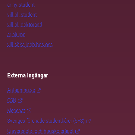
är ny student
vill bli student
vill bli doktorand
är alumn
vill söka jobb hos oss
Externa ingångar
Antagning.se
CSN
Mecenat
Sveriges förenade studentkårer (SFS)
Universitets- och högskolerådet