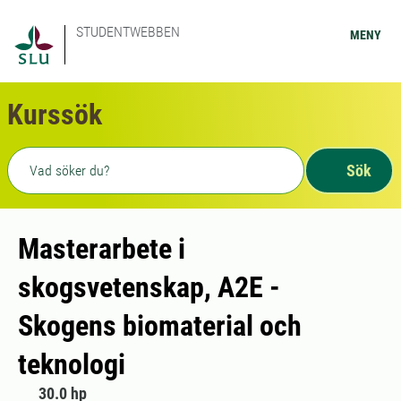
STUDENTWEBBEN
MENY
Kurssök
Fritext sökning
Sök
Masterarbete i
skogsvetenskap, A2E -
Skogens biomaterial och
teknologi
30.0 hp