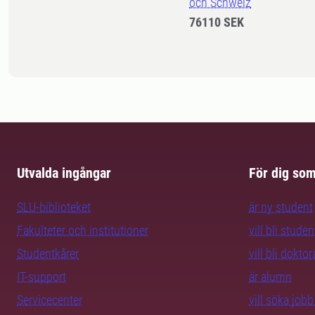
och Schweiz
76110 SEK
Utvalda ingångar
För dig so
SLU-biblioteket
är ny student
Fakulteter och institutioner
vill bli studen
Studentkårer
vill bli dokto
IT-support
är alumn
Servicecenter
vill söka job