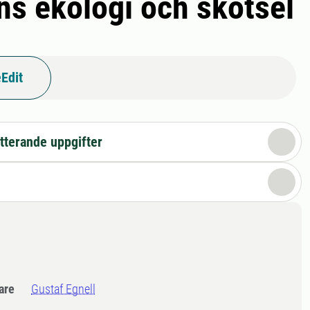
s ekologi och skötsel
Edit
tterande uppgifter
dare
Gustaf Egnell