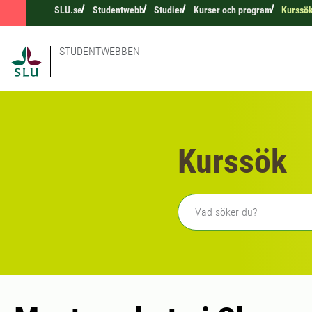
SLU.se
Studentwebb
Studier
Kurser och program
Kurssö
STUDENTWEBBEN
Kurssök
Fritext sökning