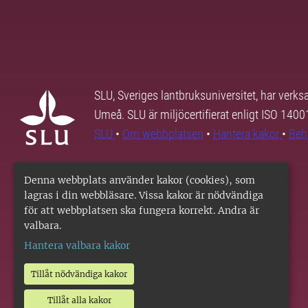
SLU, Sveriges lantbruksuniversitet, har verk
Umeå. SLU är miljöcertifierat enligt ISO 140
SLU
•
Om webbplatsen
•
Hantera kakor
•
Beh
Denna webbplats använder kakor (cookies), som
lagras i din webbläsare. Vissa kakor är nödvändiga
för att webbplatsen ska fungera korrekt. Andra är
valbara.
Hantera valbara kakor
Tillåt nödvändiga kakor
Tillåt alla kakor