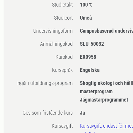
Studietakt
100 %
Studieort
Umeå
Undervisningsform
Campusbaserad undervi
Anmälningskod
SLU-50032
Kurskod
EX0958
Kursspråk
Engelska
Ingår i utbildnings-program
Skoglig ekologi och håll
masterprogram
Jägmästarprogrammet
Ges som fristående kurs
Ja
Kursavgift
Kursavgift, endast för me