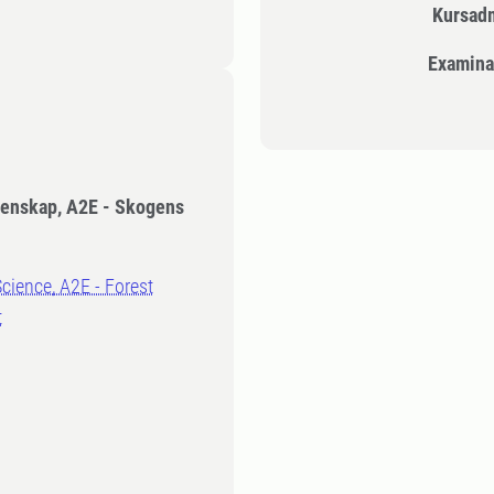
Kursad
Examina
tenskap, A2E - Skogens
Science, A2E - Forest
t