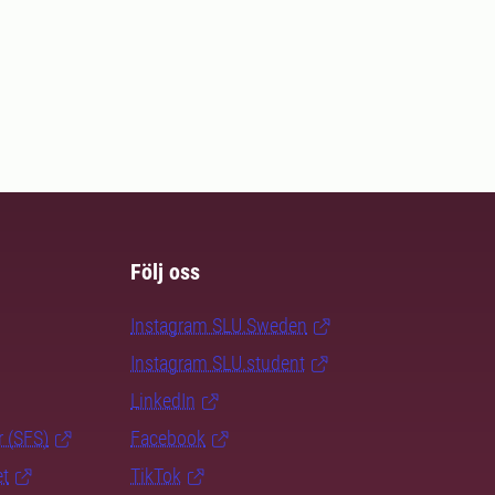
Följ oss
Instagram SLU.Sweden
Instagram SLU.student
LinkedIn
r (SFS)
Facebook
et
TikTok