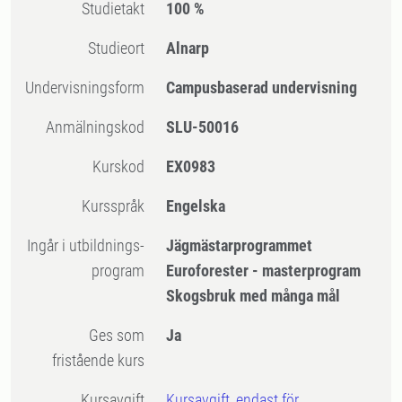
Studietakt
100 %
Studieort
Alnarp
Undervisningsform
Campusbaserad undervisning
Anmälningskod
SLU-50016
Kurskod
EX0983
Kursspråk
Engelska
Ingår i utbildnings-
Jägmästarprogrammet
program
Euroforester - masterprogram
Skogsbruk med många mål
Ges som
Ja
fristående kurs
Kursavgift
Kursavgift, endast för