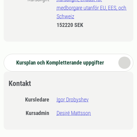
medborgare utanför EU, EES, och
Schweiz
152220 SEK
Kursplan och Kompletterande uppgifter
Kontakt
Kursledare
Igor Drobyshev
Kursadmin
Desiré Mattsson