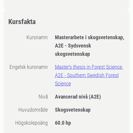
Kursfakta
Kursnamn
Masterarbete i skogsvetenskap,
A2E - Sydsvensk
skogsvetenskap
Engelsk kursnamn
Master's thesis in Forest Science,
A2E - Southern Swedish Forest
Science
Nivå
Avancerad nivå
(A2E)
Huvudområde
Skogsvetenskap
högskolepoäng
60.0 hp