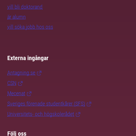
vill bli doktorand
är alumn
vill söka jobb hos oss
Externa ingångar
Antagning.se
CSN
Mecenat
Sveriges förenade studentkårer (SFS)
Universitets- och högskolerådet
Följ oss