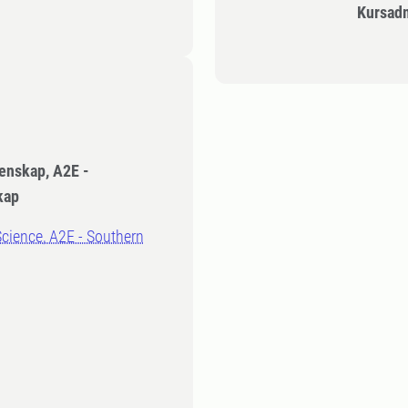
Kursad
enskap, A2E -
kap
Science, A2E - Southern