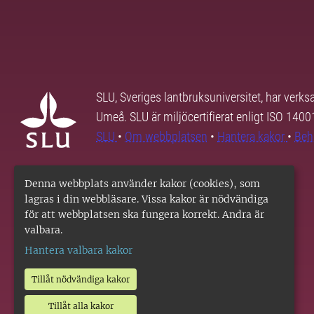
SLU, Sveriges lantbruksuniversitet, har verk
Umeå. SLU är miljöcertifierat enligt ISO 140
SLU
•
Om webbplatsen
•
Hantera kakor
•
Beh
Denna webbplats använder kakor (cookies), som
lagras i din webbläsare. Vissa kakor är nödvändiga
för att webbplatsen ska fungera korrekt. Andra är
valbara.
Hantera valbara kakor
Tillåt nödvändiga kakor
Tillåt alla kakor