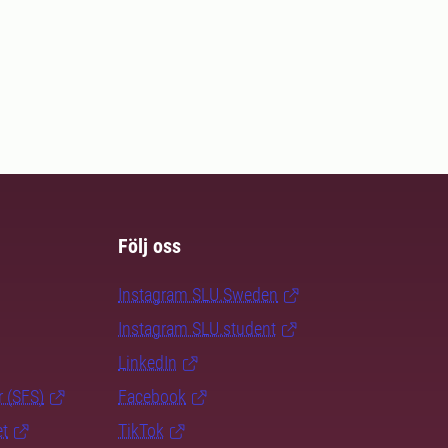
Följ oss
Instagram SLU.Sweden
Instagram SLU.student
LinkedIn
r (SFS)
Facebook
et
TikTok