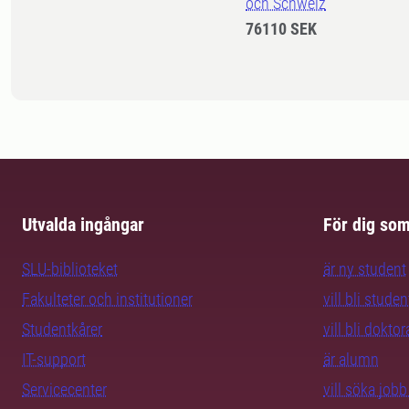
och Schweiz
76110 SEK
Utvalda ingångar
För dig so
SLU-biblioteket
är ny student
Fakulteter och institutioner
vill bli studen
Studentkårer
vill bli dokto
IT-support
är alumn
Servicecenter
vill söka job