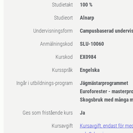
Studietakt
100 %
Studieort
Alnarp
Undervisningsform
Campusbaserad undervi
Anmälningskod
SLU-10060
Kurskod
EX0984
Kursspråk
Engelska
Ingår i utbildnings-program
Jägmästarprogrammet
Euroforester - masterpr
Skogsbruk med många m
Ges som fristående kurs
Ja
Kursavgift
Kursavgift, endast för me