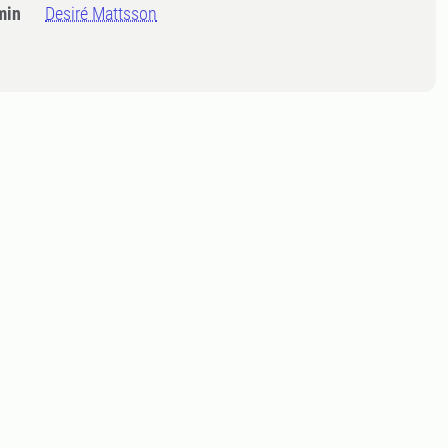
min
Desiré Mattsson