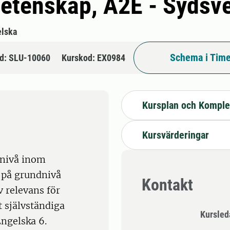
vetenskap, A2E - Syds
lska
Schema i Time
d: SLU-10060
Kurskod: EX0984
Kursplan och Komple
Kursvärderingar
 nivå inom
 på grundnivå
Kontakt
 relevans för
 självständiga
Kursle
ngelska 6.