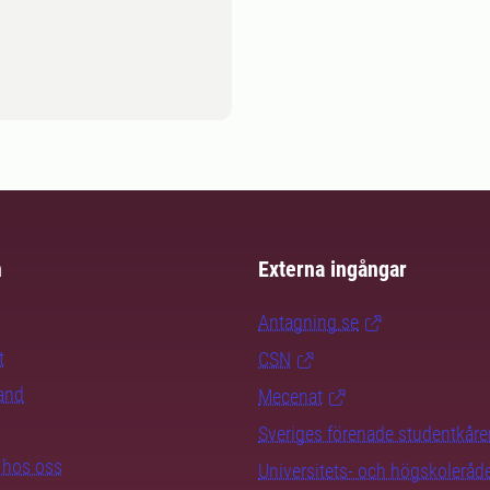
m
Externa ingångar
Antagning.se
t
CSN
rand
Mecenat
Sveriges förenade studentkåre
b hos oss
Universitets- och högskoleråd