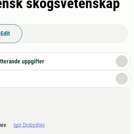
vensk skogsvetenskap
Edit
tterande uppgifter
dare
Igor Drobyshev