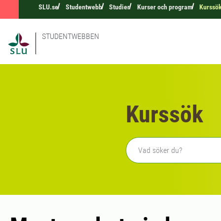
SLU.se
Studentwebb
Studier
Kurser och program
Kurssö
STUDENTWEBBEN
Kurssök
Fritext sökning