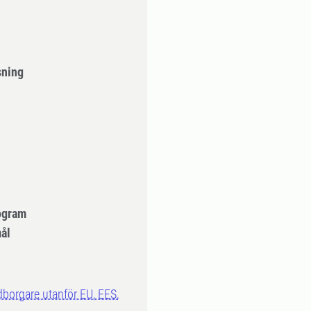
sning
ogram
ål
dborgare utanför EU, EES,