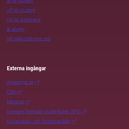
är ny student
vill bli student
vill bli doktorand
är alumn
vill söka jobb hos oss
Externa ingångar
Antagning.se
CSN
Mecenat
Sveriges förenade studentkårer (SFS)
Universitets- och högskolerådet