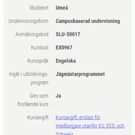
Studieort
Umeå
Undervisningsform
Campusbaserad undervisning
Anmälningskod
SLU-50017
Kurskod
EX0967
Kursspråk
Engelska
Ingår i utbildnings-
Jägmästarprogrammet
program
Ges som
Ja
fristående kurs
Kursavgift
Kursavgift, endast för
medborgare utanför EU, EES, och
Schweiz