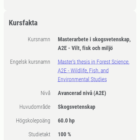
Kursfakta
Kursnamn
Masterarbete i skogsvetenskap,
A2E - Vilt, fisk och miljö
Engelsk kursnamn
Master's thesis in Forest Science,
A2E - Wildlife, Fish, and
Environmental Studies
Nivå
Avancerad nivå
(A2E)
Huvudområde
Skogsvetenskap
högskolepoäng
60.0 hp
Studietakt
100 %