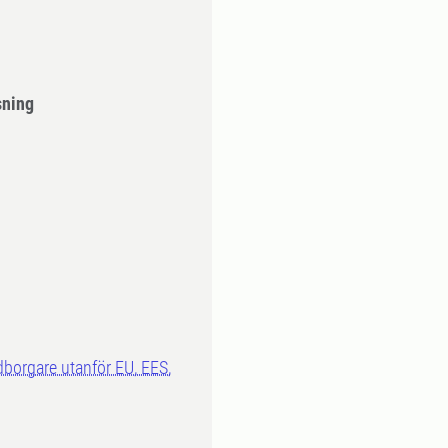
sning
dborgare utanför EU, EES,