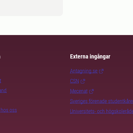
m
Externa ingångar
Antagning.se
t
CSN
rand
Mecenat
Sveriges förenade studentkåre
b hos oss
Universitets- och högskoleråd