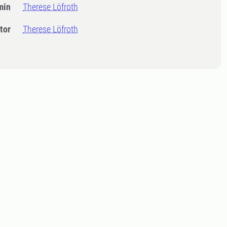
min
Therese Löfroth
tor
Therese Löfroth