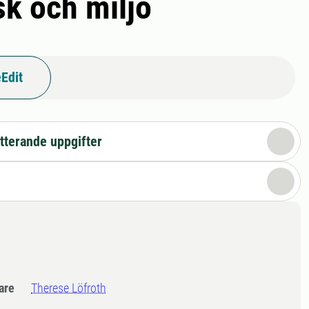
sk och miljö
Edit
tterande uppgifter
dare
Therese Löfroth