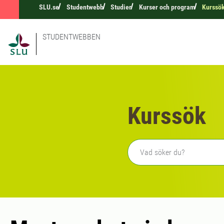
SLU.se
Studentwebb
Studier
Kurser och program
Kurssö
STUDENTWEBBEN
Kurssök
Fritext sökning