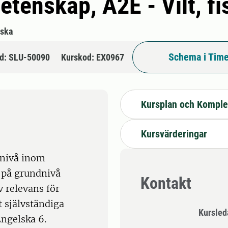
tenskap, A2E - Vilt, fi
lska
Schema i Time
d: SLU-50090
Kurskod: EX0967
Kursplan och Komple
Kursvärderingar
 nivå inom
 på grundnivå
Kontakt
 relevans för
 självständiga
Kursle
ngelska 6.