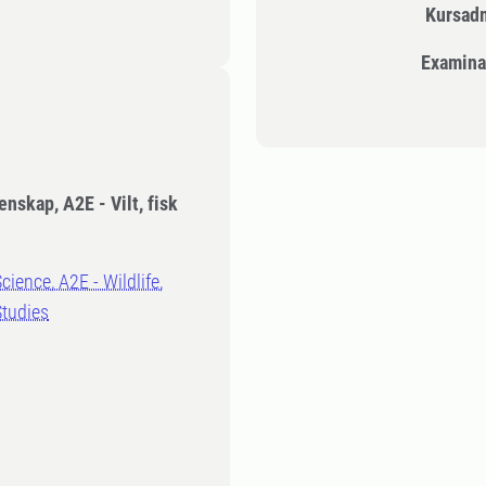
Kursad
Examina
nskap, A2E - Vilt, fisk
cience, A2E - Wildlife,
Studies