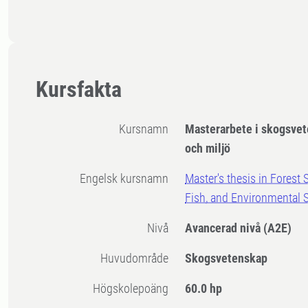
Kursfakta
Kursnamn
Masterarbete i skogsvete
och miljö
Engelsk kursnamn
Master's thesis in Forest S
Fish, and Environmental 
Nivå
Avancerad nivå
(A2E)
Huvudområde
Skogsvetenskap
högskolepoäng
60.0 hp