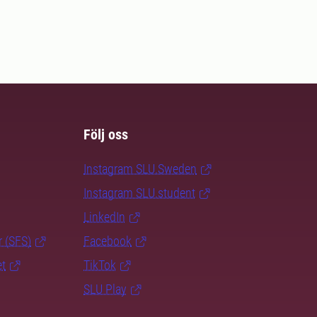
Följ oss
Instagram SLU.Sweden
Instagram SLU.student
LinkedIn
r (SFS)
Facebook
et
TikTok
SLU Play