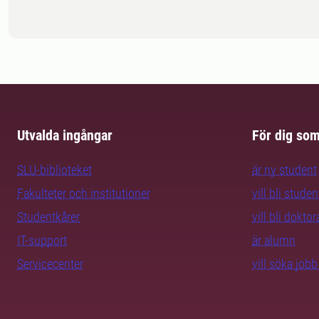
Utvalda ingångar
För dig so
SLU-biblioteket
är ny student
Fakulteter och institutioner
vill bli studen
Studentkårer
vill bli dokto
IT-support
är alumn
Servicecenter
vill söka job