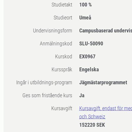
Studietakt
100 %
Studieort
Umeå
Undervisningsform
Campusbaserad undervi
Anmälningskod
SLU-50090
Kurskod
EX0967
Kursspråk
Engelska
Ingår i utbildnings-program
Jägmästarprogrammet
Ges som fristående kurs
Ja
Kursavgift
Kursavgift, endast för me
och Schweiz
152220 SEK