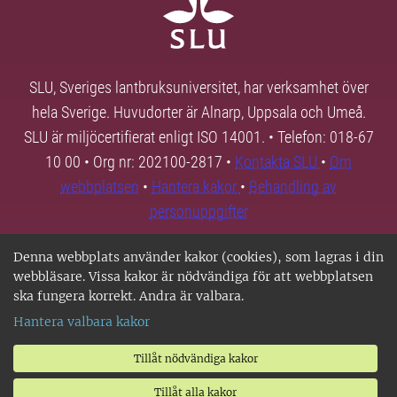
SLU, Sveriges lantbruksuniversitet, har verksamhet över
hela Sverige. Huvudorter är Alnarp, Uppsala och Umeå.
SLU är miljöcertifierat enligt ISO 14001. • Telefon: 018-67
10 00 • Org nr: 202100-2817 •
Kontakta SLU
•
Om
webbplatsen
•
Hantera kakor
•
Behandling av
personuppgifter
Denna webbplats använder kakor (cookies), som lagras i din
webbläsare. Vissa kakor är nödvändiga för att webbplatsen
ska fungera korrekt. Andra är valbara.
Hantera valbara kakor
Tillåt nödvändiga kakor
Tillåt alla kakor