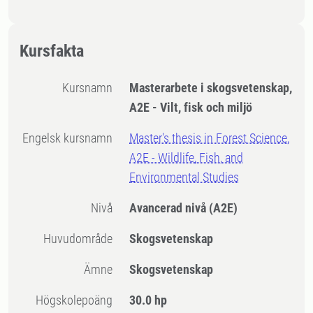
Kursfakta
Kursnamn
Masterarbete i skogsvetenskap,
A2E - Vilt, fisk och miljö
Engelsk kursnamn
Master's thesis in Forest Science,
A2E - Wildlife, Fish, and
Environmental Studies
Nivå
Avancerad nivå
(A2E)
Huvudområde
Skogsvetenskap
Ämne
Skogsvetenskap
högskolepoäng
30.0 hp