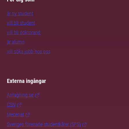
är ny student
vill bli student
vill bli doktorand
är alumn
vill söka jobb hos oss
Externa ingångar
Antagning.se
CSN
Mecenat
Sveriges förenade studentkårer (SFS)