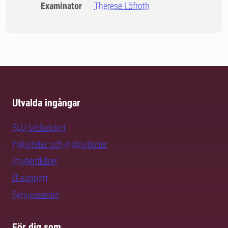
Examinator
Therese Löfroth
Utvalda ingångar
SLU-biblioteket
Fakulteter och institutioner
Studentkårer
IT-support
Servicecenter
För dig som