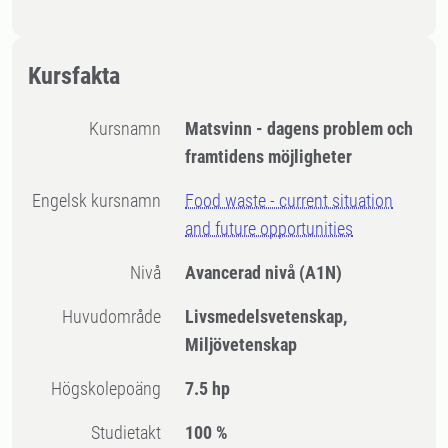
Kursfakta
Kursnamn
Matsvinn - dagens problem och
framtidens möjligheter
Engelsk kursnamn
Food waste - current situation
and future opportunities
Nivå
Avancerad nivå
(A1N)
Huvudområde
Livsmedelsvetenskap,
Miljövetenskap
högskolepoäng
7.5 hp
Studietakt
100 %