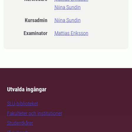
Niina Sundin
Kursadmin
Niina Sundin
Examinator
Mattias Eriksson
Utvalda ingångar
SLU-biblioteket
Fakulteter och institutioner
Studentkårer