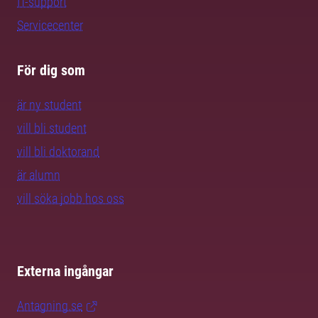
IT-support
Servicecenter
För dig som
är ny student
vill bli student
vill bli doktorand
är alumn
vill söka jobb hos oss
Externa ingångar
Antagning.se