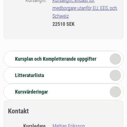
Kursavgift
Kursavgift, endast för
medborgare utanför EU, EES, och
Schweiz
22510 SEK
Kursplan och Kompletterande uppgifter
Litteraturlista
Kursvärderingar
Kontakt
Kursledare
Mattias Eriksson