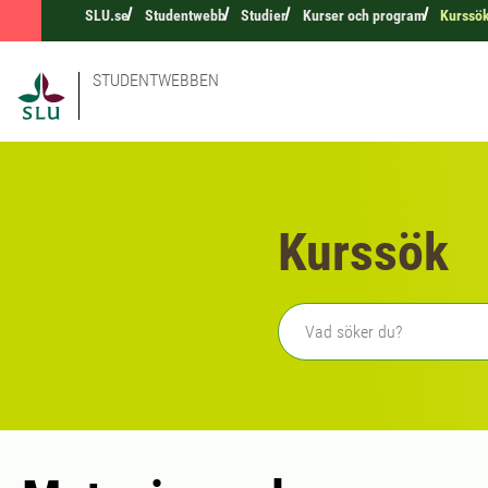
SLU.se
Studentwebb
Studier
Kurser och program
Kurssö
STUDENTWEBBEN
Kurssök
Fritext sökning