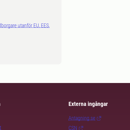
dborgare utanför EU, EES,
m
Externa ingångar
Antagning.se
t
CSN