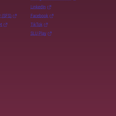
LinkedIn
r (SFS)
Facebook
et
TikTok
SLU Play