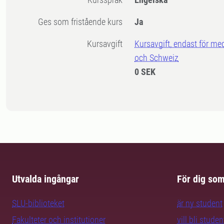
Ges som fristående kurs
Ja
Kursavgift
Kursavgift, endast för me
och Schweiz
0 SEK
Utvalda ingångar
För dig so
SLU-biblioteket
är ny student
Fakulteter och institutioner
vill bli studen