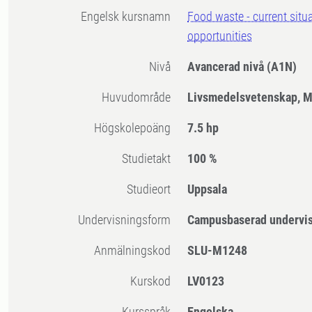
Engelsk kursnamn
Food waste - current situ
opportunities
Nivå
Avancerad nivå
(A1N)
Huvudområde
Livsmedelsvetenskap, M
högskolepoäng
7.5 hp
Studietakt
100 %
Studieort
Uppsala
Undervisningsform
Campusbaserad undervi
Anmälningskod
SLU-M1248
Kurskod
LV0123
Kursspråk
Engelska