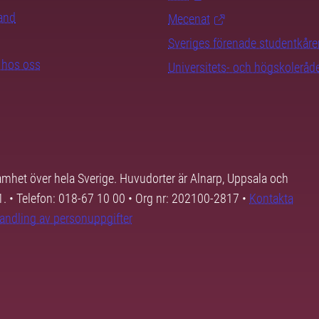
rand
Mecenat
Sveriges förenade studentkåre
b hos oss
Universitets- och högskoleråd
samhet över hela Sverige. Huvudorter är Alnarp, Uppsala och
01. • Telefon: 018-67 10 00 • Org nr: 202100-2817 •
Kontakta
andling av personuppgifter