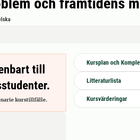
oblem och framtidens m
lska
Kursplan och Komple
enbart till
Litteraturlista
sstudenter.
Kursvärderingar
arie kurstillfälle.