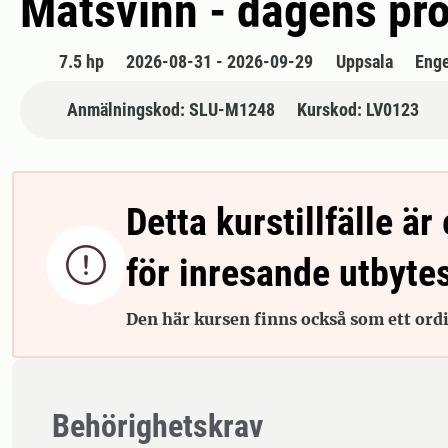
Matsvinn - dagens pr
7.5 hp
2026-08-31 - 2026-09-29
Uppsala
Enge
Anmälningskod: SLU-M1248
Kurskod: LV0123
Detta kurstillfälle är 

för inresande utbyte
Den här kursen finns också som ett ordin
Behörighetskrav