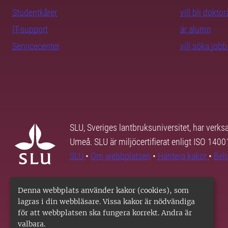
Studentkårer
vill bli dokto
IT-support
är alumn
Servicecenter
vill söka job
SLU, Sveriges lantbruksuniversitet, har verk
Umeå. SLU är miljöcertifierat enligt ISO 140
SLU
•
Om webbplatsen
•
Hantera kakor
•
Beh
Denna webbplats använder kakor (cookies), som
lagras i din webbläsare. Vissa kakor är nödvändiga
för att webbplatsen ska fungera korrekt. Andra är
valbara.