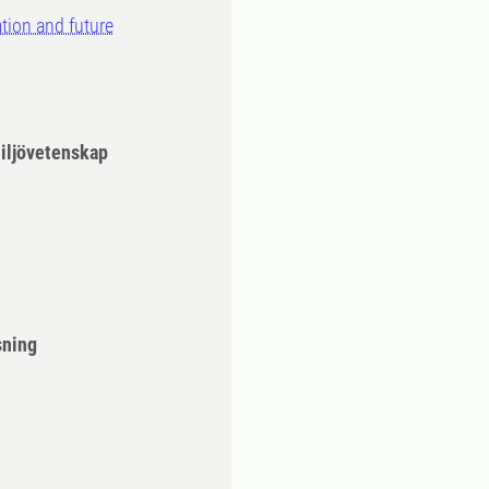
ation and future
iljövetenskap
sning