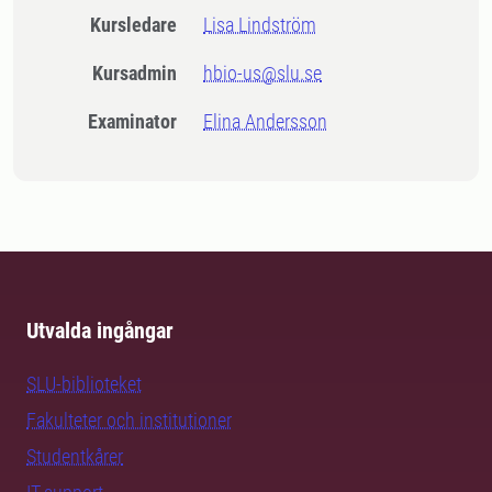
Kursledare
Lisa Lindström
Kursadmin
hbio-us@slu.se
Examinator
Elina Andersson
Utvalda ingångar
SLU-biblioteket
Fakulteter och institutioner
Studentkårer