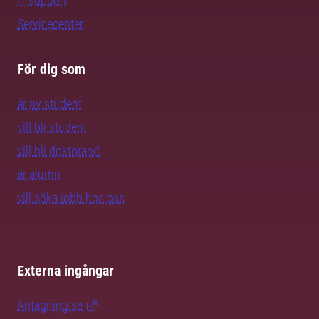
IT-support
Servicecenter
För dig som
är ny student
vill bli student
vill bli doktorand
är alumn
vill söka jobb hos oss
Externa ingångar
Antagning.se