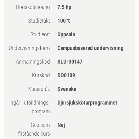
högskolepoäng
7.5 hp
Studietakt
100 %
Studieort
Uppsala
Undervisningsform
Campusbaserad undervisning
Anmälningskod
SLU-30147
Kurskod
DO0109
Kursspråk
Svenska
Ingår i utbildnings-
Djursjukskötarprogrammet
program
Ges som
Nej
fristående kurs