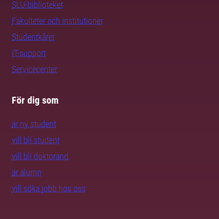
SLU-biblioteket
Fakulteter och institutioner
Studentkårer
IT-support
Servicecenter
För dig som
är ny student
vill bli student
vill bli doktorand
är alumn
vill söka jobb hos oss