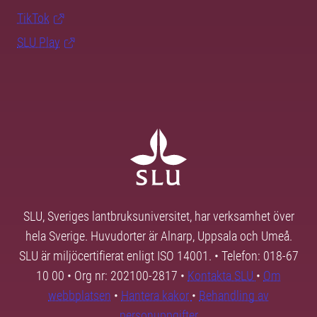
TikTok
SLU Play
SLU, Sveriges lantbruksuniversitet, har verksamhet över
hela Sverige. Huvudorter är Alnarp, Uppsala och Umeå.
SLU är miljöcertifierat enligt ISO 14001. • Telefon: 018-67
10 00 • Org nr: 202100-2817 •
Kontakta SLU
•
Om
webbplatsen
•
Hantera kakor
•
Behandling av
personuppgifter