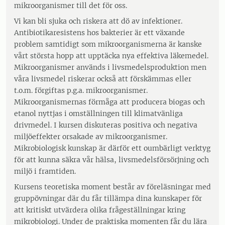
mikroorganismer till det för oss.
Vi kan bli sjuka och riskera att dö av infektioner.
Antibiotikaresistens hos bakterier är ett växande
problem samtidigt som mikroorganismerna är kanske
vårt största hopp att upptäcka nya effektiva läkemedel.
Mikroorganismer används i livsmedelsproduktion men
våra livsmedel riskerar också att förskämmas eller
t.o.m. förgiftas p.g.a. mikroorganismer.
Mikroorganismernas förmåga att producera biogas och
etanol nyttjas i omställningen till klimatvänliga
drivmedel. I kursen diskuteras positiva och negativa
miljöeffekter orsakade av mikroorganismer.
Mikrobiologisk kunskap är därför ett oumbärligt verktyg
för att kunna säkra vår hälsa, livsmedelsförsörjning och
miljö i framtiden.
Kursens teoretiska moment består av föreläsningar med
gruppövningar där du får tillämpa dina kunskaper för
att kritiskt utvärdera olika frågeställningar kring
mikrobiologi. Under de praktiska momenten får du lära