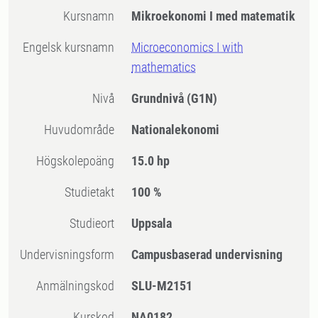
Kursnamn
Mikroekonomi I med matematik
Engelsk kursnamn
Microeconomics I with
mathematics
Nivå
Grundnivå
(G1N)
Huvudområde
Nationalekonomi
högskolepoäng
15.0 hp
Studietakt
100 %
Studieort
Uppsala
Undervisningsform
Campusbaserad undervisning
Anmälningskod
SLU-M2151
Kurskod
NA0182