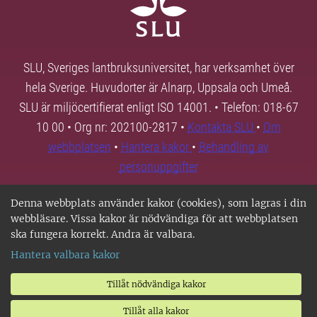
SLU, Sveriges lantbruksuniversitet, har verksamhet över
hela Sverige. Huvudorter är Alnarp, Uppsala och Umeå.
SLU är miljöcertifierat enligt ISO 14001. • Telefon: 018-67
10 00 • Org nr: 202100-2817 •
Kontakta SLU
•
Om
webbplatsen
•
Hantera kakor
•
Behandling av
personuppgifter
Denna webbplats använder kakor (cookies), som lagras i din
webbläsare. Vissa kakor är nödvändiga för att webbplatsen
ska fungera korrekt. Andra är valbara.
Hantera valbara kakor
Tillåt nödvändiga kakor
Tillåt alla kakor