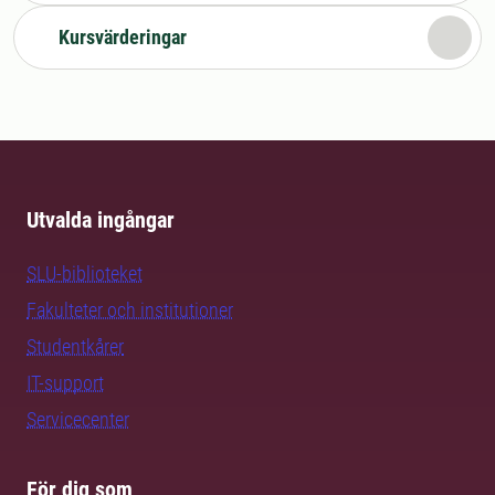
Kursvärderingar
Utvalda ingångar
SLU-biblioteket
Fakulteter och institutioner
Studentkårer
IT-support
Servicecenter
För dig som