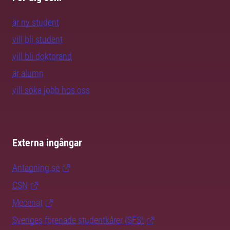
är ny student
vill bli student
vill bli doktorand
är alumn
vill söka jobb hos oss
Externa ingångar
Antagning.se
CSN
Mecenat
Sveriges förenade studentkårer (SFS)