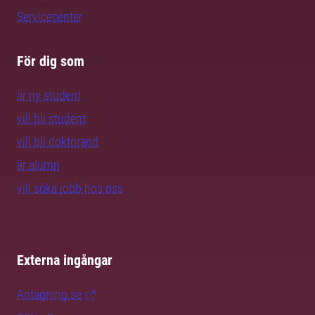
Servicecenter
För dig som
är ny student
vill bli student
vill bli doktorand
är alumn
vill söka jobb hos oss
Externa ingångar
Antagning.se