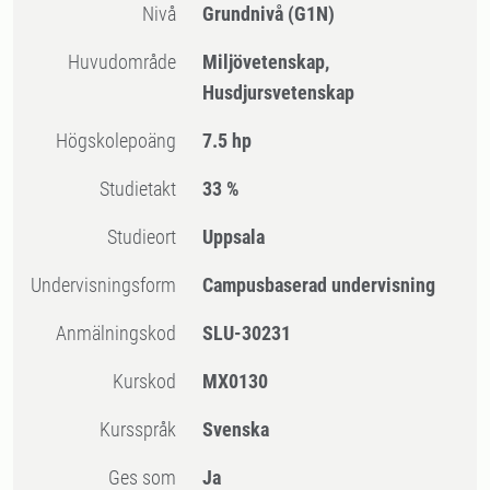
Nivå
Grundnivå
(G1N)
Huvudområde
Miljövetenskap,
Husdjursvetenskap
högskolepoäng
7.5 hp
Studietakt
33 %
Studieort
Uppsala
Undervisningsform
Campusbaserad undervisning
Anmälningskod
SLU-30231
Kurskod
MX0130
Kursspråk
Svenska
Ges som
Ja