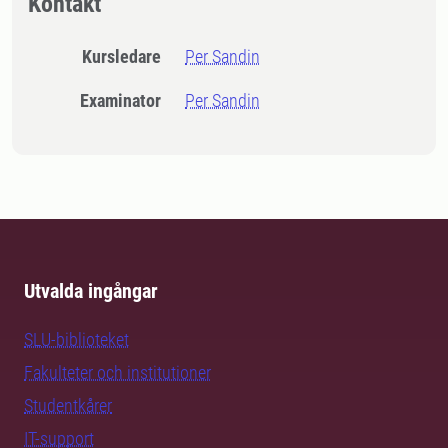
Kontakt
Kursledare
Per Sandin
Examinator
Per Sandin
Utvalda ingångar
SLU-biblioteket
Fakulteter och institutioner
Studentkårer
IT-support