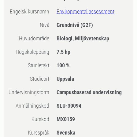
Engelsk kursnamn
Environmental assessment
Nivå
Grundnivå
(G2F)
Huvudområde
Biologi, Miljövetenskap
högskolepoäng
7.5 hp
Studietakt
100 %
Studieort
Uppsala
Undervisningsform
Campusbaserad undervisning
Anmälningskod
SLU-30094
Kurskod
MX0159
Kursspråk
Svenska