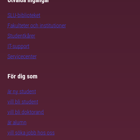
Utvalda ingångar
SLU-biblioteket
Fakulteter och institutioner
Studentkårer
IT-support
Servicecenter
För dig som
är ny student
vill bli student
vill bli doktorand
är alumn
vill söka jobb hos oss