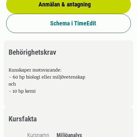
Anmälan & antagning
Schema i TimeEdit
Behörighetskrav
Kunskaper motsvarande:
- 60 hp biologi eller miljövetenskap
och
- 10 hp kemi
Kursfakta
Kursnamn
Miljöanalys