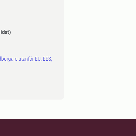
idat)
dborgare utanför EU, EES,