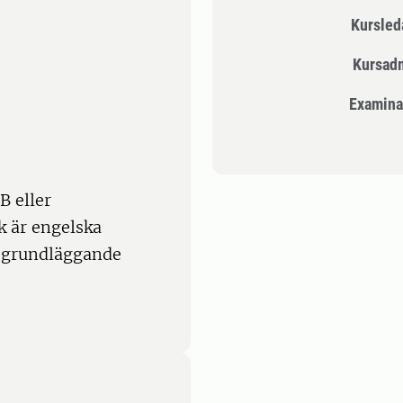
Kursle
Kursad
Examina
B eller
 är engelska
r grundläggande