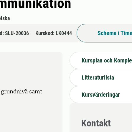
ommunikation
lska
Schema i Time
d: SLU-20036
Kurskod: LK0444
Kursplan och Komple
Litteraturlista
å grundnivå samt
Kursvärderingar
Kontakt