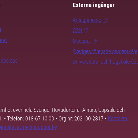
m
Externa ingångar
Antagning.se
t
CSN
rand
Mecenat
Sveriges förenade studentkåre
b hos oss
Universitets- och högskoleråd
samhet över hela Sverige. Huvudorter är Alnarp, Uppsala och
01. • Telefon: 018-67 10 00 • Org nr: 202100-2817 •
Kontakta
andling av personuppgifter