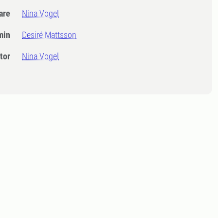
dare
Nina Vogel
min
Desiré Mattsson
tor
Nina Vogel