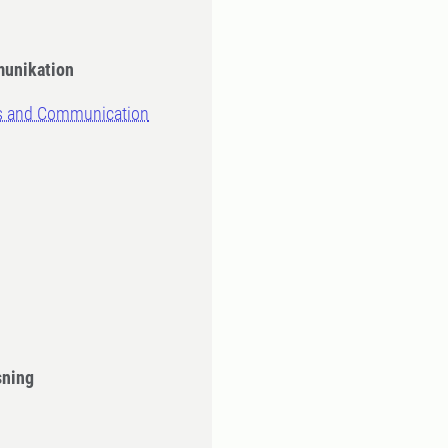
munikation
es and Communication
sning