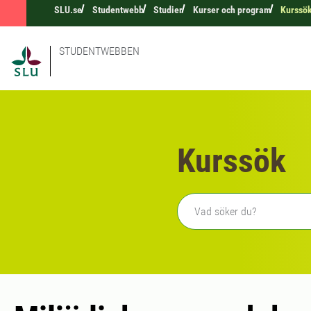
SLU.se
Studentwebb
Studier
Kurser och program
Kurssö
STUDENTWEBBEN
Kurssök
Fritext sökning