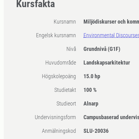
Kursfakta
Kursnamn
Miljödiskurser och kom
Engelsk kursnamn
Environmental Discours
Nivå
Grundnivå
(G1F)
Huvudområde
Landskapsarkitektur
högskolepoäng
15.0 hp
Studietakt
100 %
Studieort
Alnarp
Undervisningsform
Campusbaserad undervi
Anmälningskod
SLU-20036