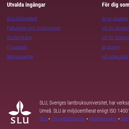
Utvalda ingångar
För dig so
SLU-biblioteket
är ny student
Fakulteter och institutioner
vill bli studen
Studentkårer
vill bli dokto
IT-support
är alumn
Servicecenter
vill söka job
SLU, Sveriges lantbruksuniversitet, har verk
Umeå. SLU är miljöcertifierat enligt ISO 140
SLU
•
Om webbplatsen
•
Hantera kakor
•
Beh