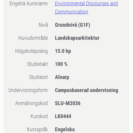
Engelsk kursnamn
Environmental Discourses and
Communication
Nivå
Grundnivå
(G1F)
Huvudområde
Landskapsarkitektur
högskolepoäng
15.0 hp
Studietakt
100 %
Studieort
Alnarp
Undervisningsform
Campusbaserad undervisning
Anmälningskod
SLU-M2036
Kurskod
LK0444
Kursspråk
Engelska