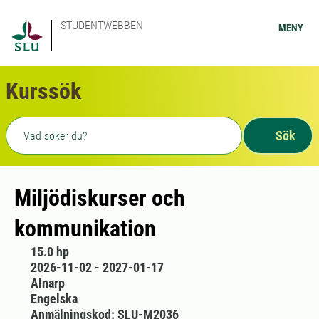
STUDENTWEBBEN
MENY
Kurssök
Fritext sökning
Sök
Miljödiskurser och
kommunikation
15.0 hp
2026-11-02 - 2027-01-17
Alnarp
Engelska
Anmälningskod: SLU-M2036