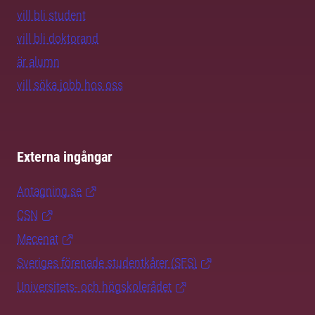
vill bli student
vill bli doktorand
är alumn
vill söka jobb hos oss
Externa ingångar
Antagning.se
CSN
Mecenat
Sveriges förenade studentkårer (SFS)
Universitets- och högskolerådet