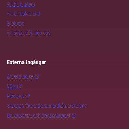
vill bli student
vill bli doktorand
är alumn
vill söka jobb hos oss
Externa ingångar
Antagning.se
CSN
Mecenat
Sveriges förenade studentkårer (SFS)
Universitets- och högskolerådet