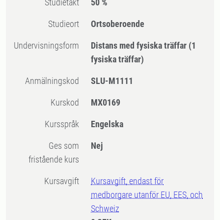
Studietakt
50 %
Studieort
Ortsoberoende
Undervisningsform
Distans med fysiska träffar
(1
fysiska träffar)
Anmälningskod
SLU-M1111
Kurskod
MX0169
Kursspråk
Engelska
Ges som
Nej
fristående kurs
Kursavgift
Kursavgift, endast för
medborgare utanför EU, EES, och
Schweiz