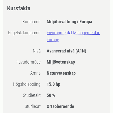
Kursfakta
Kursnamn
Miljöförvaltning i Europa
Engelsk kursnamn
Environmental Management in
Europe
Nivå
Avancerad nivå
(A1N)
Huvudområde
Miljövetenskap
Ämne
Naturvetenskap
högskolepoäng
15.0 hp
Studietakt
50 %
Studieort
Ortsoberoende