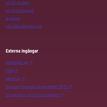
vill bli student
vill bli doktorand
är alumn
vill söka jobb hos oss
Externa ingångar
Antagning.se
CSN
Mecenat
Sveriges förenade studentkårer (SFS)
Universitets- och högskolerådet