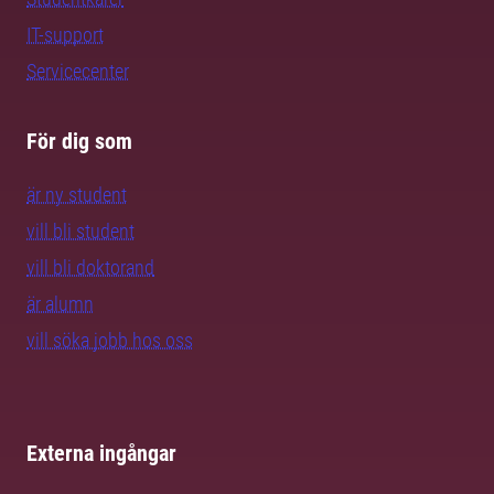
IT-support
Servicecenter
För dig som
är ny student
vill bli student
vill bli doktorand
är alumn
vill söka jobb hos oss
Externa ingångar