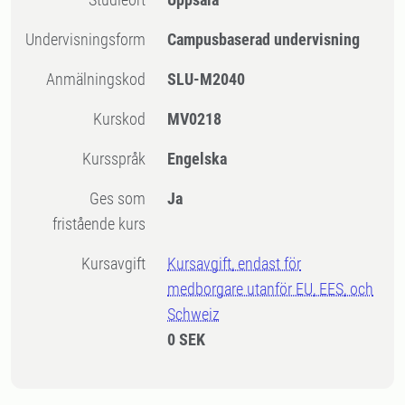
Undervisningsform
Campusbaserad undervisning
Anmälningskod
SLU-M2040
Kurskod
MV0218
Kursspråk
Engelska
Ges som
Ja
fristående kurs
Kursavgift
Kursavgift, endast för
medborgare utanför EU, EES, och
Schweiz
0 SEK