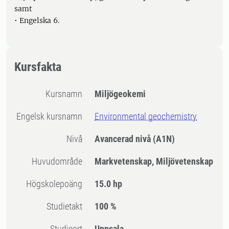
samt
• Engelska 6.
Kursfakta
Kursnamn
Miljögeokemi
Engelsk kursnamn
Environmental geochemistry
Nivå
Avancerad nivå
(A1N)
Huvudområde
Markvetenskap, Miljövetenskap
högskolepoäng
15.0 hp
Studietakt
100 %
Studieort
Uppsala