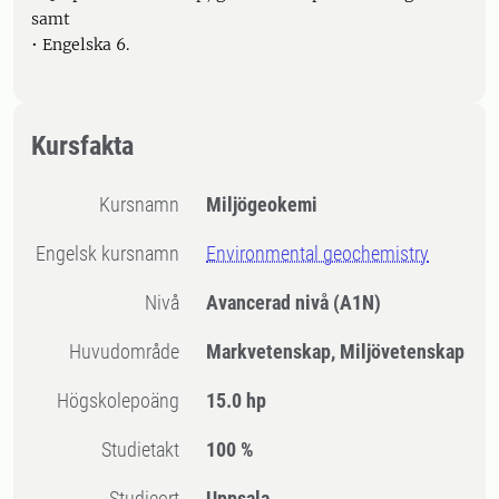
samt
• Engelska 6.
Kursfakta
Kursnamn
Miljögeokemi
Engelsk kursnamn
Environmental geochemistry
Nivå
Avancerad nivå
(A1N)
Huvudområde
Markvetenskap, Miljövetenskap
högskolepoäng
15.0 hp
Studietakt
100 %
Studieort
Uppsala