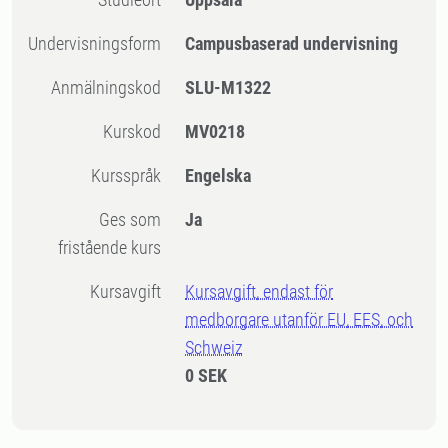
Undervisningsform
Campusbaserad undervisning
Anmälningskod
SLU-M1322
Kurskod
MV0218
Kursspråk
Engelska
Ges som
Ja
fristående kurs
Kursavgift
Kursavgift, endast för
medborgare utanför EU, EES, och
Schweiz
0 SEK