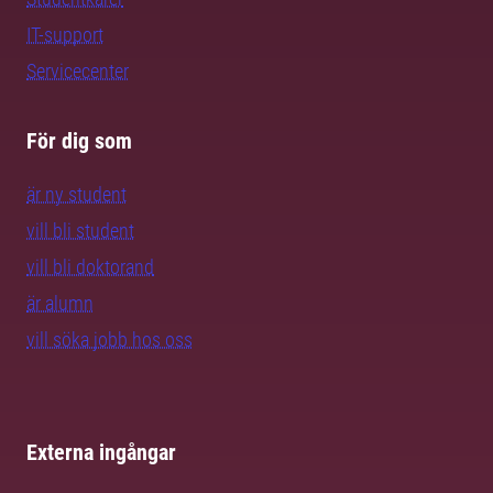
IT-support
Servicecenter
För dig som
är ny student
vill bli student
vill bli doktorand
är alumn
vill söka jobb hos oss
Externa ingångar