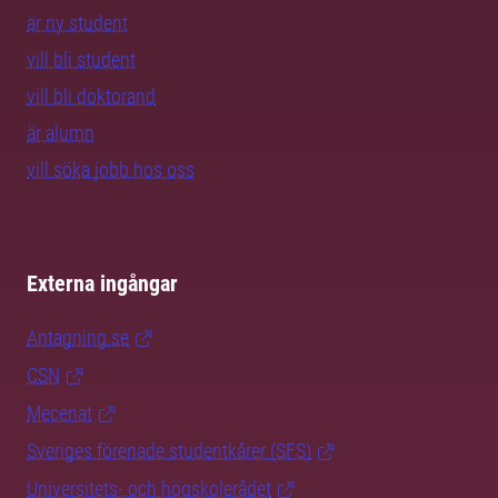
är ny student
vill bli student
vill bli doktorand
är alumn
vill söka jobb hos oss
Externa ingångar
Antagning.se
CSN
Mecenat
Sveriges förenade studentkårer (SFS)
Universitets- och högskolerådet