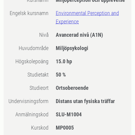
Engelsk kursnamn
Environmental Perception and
Experience
Nivå
Avancerad nivå
(A1N)
Huvudområde
Miljöpsykologi
högskolepoäng
15.0 hp
Studietakt
50 %
Studieort
Ortsoberoende
Undervisningsform
Distans utan fysiska träffar
Anmälningskod
SLU-M1004
Kurskod
MP0005