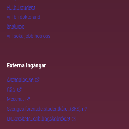
vill bli student
vill bli doktorand
är alumn
vill söka jobb hos oss
Externa ingångar
Antagning.se
CSN
Mecenat
Sveriges förenade studentkårer (SFS)
Universitets- och högskolerådet