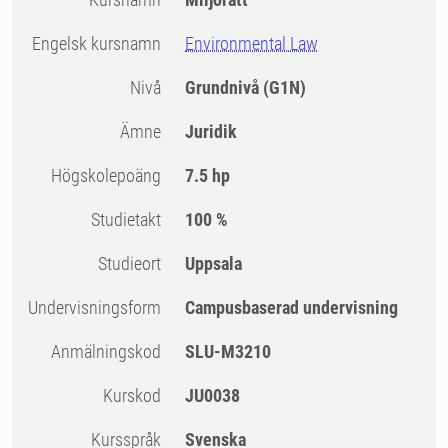
Engelsk kursnamn
Environmental Law
Nivå
Grundnivå
(G1N)
Ämne
Juridik
högskolepoäng
7.5 hp
Studietakt
100 %
Studieort
Uppsala
Undervisningsform
Campusbaserad undervisning
Anmälningskod
SLU-M3210
Kurskod
JU0038
Kursspråk
Svenska