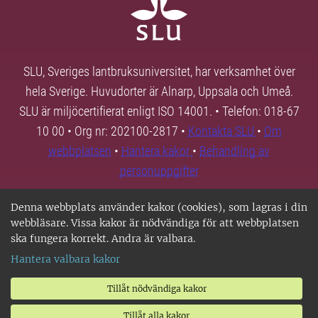
SLU, Sveriges lantbruksuniversitet, har verksamhet över
hela Sverige. Huvudorter är Alnarp, Uppsala och Umeå.
SLU är miljöcertifierat enligt ISO 14001. • Telefon: 018-67
10 00 • Org nr: 202100-2817 •
Kontakta SLU
•
Om
webbplatsen
•
Hantera kakor
•
Behandling av
personuppgifter
Denna webbplats använder kakor (cookies), som lagras i din
webbläsare. Vissa kakor är nödvändiga för att webbplatsen
ska fungera korrekt. Andra är valbara.
Hantera valbara kakor
Tillåt nödvändiga kakor
Tillåt alla kakor