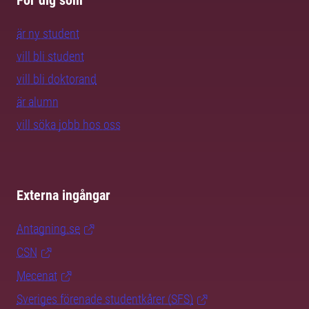
För dig som
är ny student
vill bli student
vill bli doktorand
är alumn
vill söka jobb hos oss
Externa ingångar
Antagning.se
CSN
Mecenat
Sveriges förenade studentkårer (SFS)